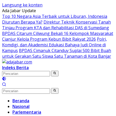
Langsung ke konten
Ada Jabar Update
Top 10 Negara Asia Terbaik untuk Liburan, Indonesia
Diurutan Berapa Ya?
Direktur Teknik Konservasi Tanah
Tinjau Program KTA dan Rehabilitasi DAS di Sumedang
BPDAS Citarum Ciliwung Bekali 16 Kelompok Masyarakat
Cianjur Kelola Program Kebun Bibit Rakyat 2026
Polri,
Komdigi, dan Akademisi Edukasi Bahaya Judi Online di
Kampus
BPDAS Cimanuk Citanduy Suplai 500 Bibit Buah
untuk Gerakan Satu Siswa Satu Tanaman di Kota Banjar
Indeks Berita
Beranda
Nasional
Parlementaria