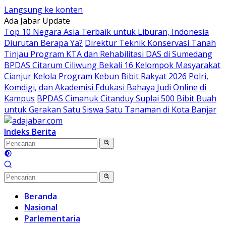
Langsung ke konten
Ada Jabar Update
Top 10 Negara Asia Terbaik untuk Liburan, Indonesia
Diurutan Berapa Ya?
Direktur Teknik Konservasi Tanah
Tinjau Program KTA dan Rehabilitasi DAS di Sumedang
BPDAS Citarum Ciliwung Bekali 16 Kelompok Masyarakat
Cianjur Kelola Program Kebun Bibit Rakyat 2026
Polri,
Komdigi, dan Akademisi Edukasi Bahaya Judi Online di
Kampus
BPDAS Cimanuk Citanduy Suplai 500 Bibit Buah
untuk Gerakan Satu Siswa Satu Tanaman di Kota Banjar
Indeks Berita
Beranda
Nasional
Parlementaria