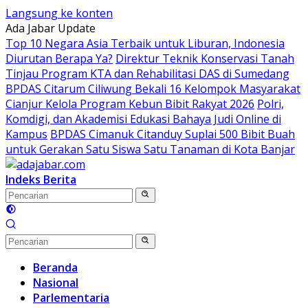
Langsung ke konten
Ada Jabar Update
Top 10 Negara Asia Terbaik untuk Liburan, Indonesia
Diurutan Berapa Ya?
Direktur Teknik Konservasi Tanah
Tinjau Program KTA dan Rehabilitasi DAS di Sumedang
BPDAS Citarum Ciliwung Bekali 16 Kelompok Masyarakat
Cianjur Kelola Program Kebun Bibit Rakyat 2026
Polri,
Komdigi, dan Akademisi Edukasi Bahaya Judi Online di
Kampus
BPDAS Cimanuk Citanduy Suplai 500 Bibit Buah
untuk Gerakan Satu Siswa Satu Tanaman di Kota Banjar
Indeks Berita
Beranda
Nasional
Parlementaria