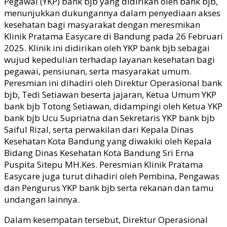
Pegawai (YKP)
b
ank
bjb
yang didirikan oleh bank
bjb
,
menunjukkan
dukungannya dalam penyediaan
akses
kesehatan bagi masyarakat dengan meresmikan
Klinik Pratama Easycare di Bandung pada 26 Februari
2025. Klinik ini didirikan oleh YKP bank
bjb
sebagai
wujud kepedulian terhadap layanan kesehatan bagi
pegawai, pensiunan, serta masyarakat umum.
Peresmian ini dihadiri oleh Direktur Operasional bank
bjb
, Tedi Setiawan
beserta jajaran,
Ketua
U
mum YKP
bank
bjb
Totong Setiawa
n,
didampingi oleh Ketua
YKP
bank
bjb
Ucu Supriatna dan Sekretaris
YKP bank
bjb
Saiful Rizal
, serta perwakilan dari
Kepala Dinas
Kesehatan Kota Bandung yang diwakiki oleh Kepala
Bidang Dinas Kesehatan Kota Bandung Sri Erna
Puspita Sitepu MH.Kes. Peresmian Klinik Pratama
Easycare
juga turut
dihadiri oleh Pembina, Pengawas
dan Pengurus YKP bank
bjb
serta rekanan dan tamu
undangan lainnya.
Dalam kesempatan tersebut, Direktur Operasional