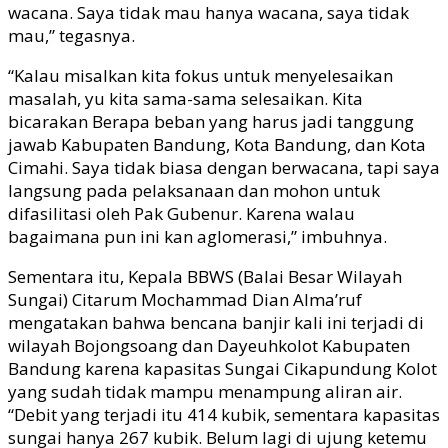
wacana. Saya tidak mau hanya
wacana, saya tidak
mau,” tegasnya
.
“K
alau misalkan kita fokus untuk menyelesaikan
masalah, yu kita sama-sama selesaikan.
Kita
bicarakan
Berapa beban yang harus jadi tanggung
jawab Kabupaten Bandung, Kota Bandung
, dan Kota
Cimahi
. Saya tidak biasa dengan berwacana, tapi saya
langsung pada pelaksanaan dan mohon untuk
difasilitasi oleh Pak Gubenur. Karena walau
bagaimana pun
ini kan aglomerasi,” imbuhnya.
Sementara itu, Kepala BBWS (Balai Besar Wilayah
Sungai) Citarum Mochammad Dian Alma’ruf
mengatakan bahwa bencana banjir kali ini terjadi di
wilayah Bojongsoang dan Dayeuhkolot Kabupaten
Bandung karena kapasitas Sungai Cikapundung Kolot
yang sudah tid
ak mampu menampung aliran air.
“Debit yang terjadi itu 414 kubik, sementara kapasitas
sungai
hanya
267 kubik. Belum lagi di ujung ketemu