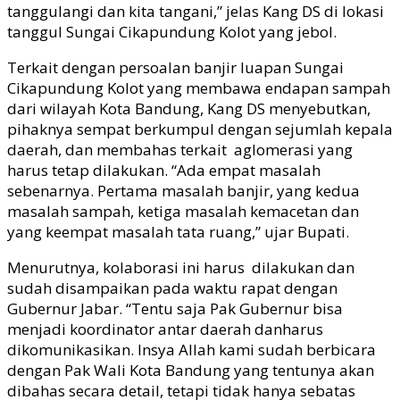
tanggulangi dan kita tangani,” j
elas Kang DS
di lokasi
tanggul Sunga
i Cikapundung Kolot yang jebol.
Terkait dengan persoalan banjir luapan Sungai
Cikapundung Kolot yang membawa endapan sampah
dari wilayah Kota Bandung, Kang DS menyeb
utkan,
pihaknya sempat berkumpul
dengan sejumlah kepala
daerah, dan membahas terkait aglomerasi
yang
harus tetap dilakukan.
“Ada empat masalah
sebenarnya. Pertama masalah banjir, yang kedua
masalah sampah, ketiga masalah kemacetan dan
yang keempat ma
salah tata ruang,” ujar Bupati.
Menurutnya, kolaborasi ini harus dilakukan dan
sudah disampaikan pada wak
tu rapat dengan
Gubernur Jabar.
“Tentu s
aja Pak Gubernur bisa
menjadi koordinator antar daerah dan
harus
dikomunikasikan. Insya Allah kami sudah berbicara
dengan Pak Wali Kota Bandung yang tentunya
akan
dibahas secara detail, tetapi tidak hanya sebatas