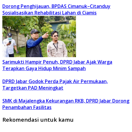
Dorong Penghijauan, BPDAS Cimanuk–Citanduy
Sosialisasikan Rehabilitasi Lahan di Ciamis
Sarimukti Hampir Penuh, DPRD Jabar Ajak Warga
Terapkan Gaya Hidup Minim Sampah
DPRD Jabar Godok Perda Pajak Air Permukaan,
Targetkan PAD Meningkat
SMK di Majalengka Kekurangan RKB, DPRD Jabar Dorong
Penambahan Fasilitas
Rekomendasi untuk kamu