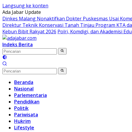
Langsung ke konten
Ada Jabar Update
Dinkes Malang Nonaktifkan Dokter Puskesmas Usai Koment
Direktur Teknik Konservasi Tanah Tinjau Program KTA da
Kebun Bibit Rakyat 2026
Polri, Komdigi, dan Akademisi Ed
Indeks Berita
Beranda
Nasional
Parlementaria
Pendidikan
Politik
Pariwisata
Hukrim
Lifestyle