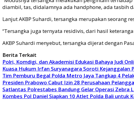
“Modusnya tersangka melakukan pengintain terhadap k
diambil, tas, didalamnya ada handphone, ada tasbih dan
Lanjut AKBP Suhardi, tersangka merupakan seorang res
“Tersangka juga ternyata residivis, dari hasil ketera
AKBP Suhardi menyebut, tersangka dijerat dengan Pas
Berita Terkait
Polri, Komdigi, dan Akademisi Edukasi Bahaya Judi Onl
Kuasa Hukum Irfan Suryanagara Soroti Kejanggalan 
Tim Pemburu Begal Polda Metro Jaya Tangkap 4 Pela
Presiden Prabowo Cabut Izin 28 Perusahaan Pelangg
Satlantas Polrestabes Bandung Gelar Operasi Zebra 
Kombes Pol Daniel Siapkan 10 Atlet Polda Bali untuk K