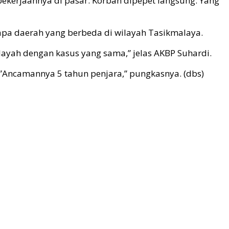
ekerjaannya di pasar. Korban dipepet langsung. Yang
apa daerah yang berbeda di wilayah Tasikmalaya.
ilayah dengan kasus yang sama,” jelas AKBP Suhardi.
”Ancamannya 5 tahun penjara,” pungkasnya. (dbs)