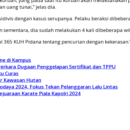
orban, yang pada saat itu korban akan melaksanakan p
 uang tunai,” jelas dia.
idivis dengan kasus serupanya. Pelaku beraksi dibeber
ngan sementara, dia sudah melakukan 4 kali dibeberapa w
al 365 KUH Pidana tentang pencurian dengan kekerasan.
ine di Kampus
Perkara Dugaan Penggelapan Sertifikat dan TPPU
ku Curas
ar Kawasan Hutan
Lodaya 2024, Fokus Tekan Pelanggaran Lalu Lintas
ejuaraan Karate Piala Kapolri 2024