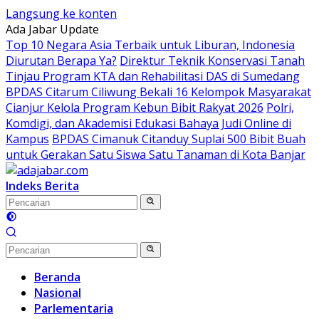
Langsung ke konten
Ada Jabar Update
Top 10 Negara Asia Terbaik untuk Liburan, Indonesia
Diurutan Berapa Ya?
Direktur Teknik Konservasi Tanah
Tinjau Program KTA dan Rehabilitasi DAS di Sumedang
BPDAS Citarum Ciliwung Bekali 16 Kelompok Masyarakat
Cianjur Kelola Program Kebun Bibit Rakyat 2026
Polri,
Komdigi, dan Akademisi Edukasi Bahaya Judi Online di
Kampus
BPDAS Cimanuk Citanduy Suplai 500 Bibit Buah
untuk Gerakan Satu Siswa Satu Tanaman di Kota Banjar
Indeks Berita
Beranda
Nasional
Parlementaria