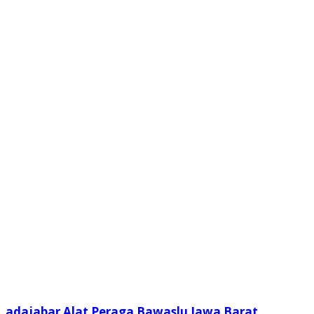
adajabar
Alat Peraga
Bawaslu
Jawa Barat