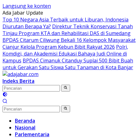
Langsung ke konten
Ada Jabar Update
Top 10 Negara Asia Terbaik untuk Liburan, Indonesia
Diurutan Berapa Ya?
Direktur Teknik Konservasi Tanah
Tinjau Program KTA dan Rehabilitasi DAS di Sumedang
BPDAS Citarum Ciliwung Bekali 16 Kelompok Masyarakat
Cianjur Kelola Program Kebun Bibit Rakyat 2026
Polri,
Komdigi, dan Akademisi Edukasi Bahaya Judi Online di
Kampus
BPDAS Cimanuk Citanduy Suplai 500 Bibit Buah
untuk Gerakan Satu Siswa Satu Tanaman di Kota Banjar
Indeks Berita
Beranda
Nasional
Parlementaria