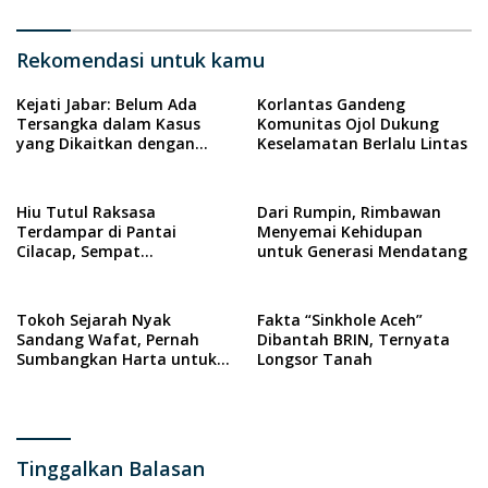
Rekomendasi untuk kamu
Kejati Jabar: Belum Ada
Korlantas Gandeng
Tersangka dalam Kasus
Komunitas Ojol Dukung
yang Dikaitkan dengan
Keselamatan Berlalu Lintas
Wabup Indramayu
Hiu Tutul Raksasa
Dari Rumpin, Rimbawan
Terdampar di Pantai
Menyemai Kehidupan
Cilacap, Sempat
untuk Generasi Mendatang
Diselamatkan Warga
Tokoh Sejarah Nyak
Fakta “Sinkhole Aceh”
Sandang Wafat, Pernah
Dibantah BRIN, Ternyata
Sumbangkan Harta untuk
Longsor Tanah
Pesawat RI
Tinggalkan Balasan