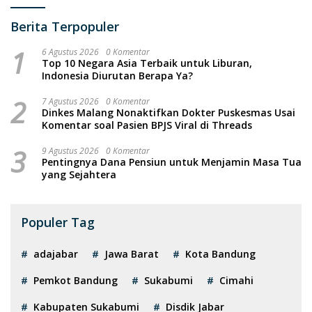
Berita Terpopuler
1
6 Agustus 2026
0 Komentar
Top 10 Negara Asia Terbaik untuk Liburan,
Indonesia Diurutan Berapa Ya?
2
7 Agustus 2026
0 Komentar
Dinkes Malang Nonaktifkan Dokter Puskesmas Usai
Komentar soal Pasien BPJS Viral di Threads
3
9 Agustus 2026
0 Komentar
Pentingnya Dana Pensiun untuk Menjamin Masa Tua
yang Sejahtera
Populer Tag
adajabar
Jawa Barat
Kota Bandung
Pemkot Bandung
Sukabumi
Cimahi
Kabupaten Sukabumi
Disdik Jabar