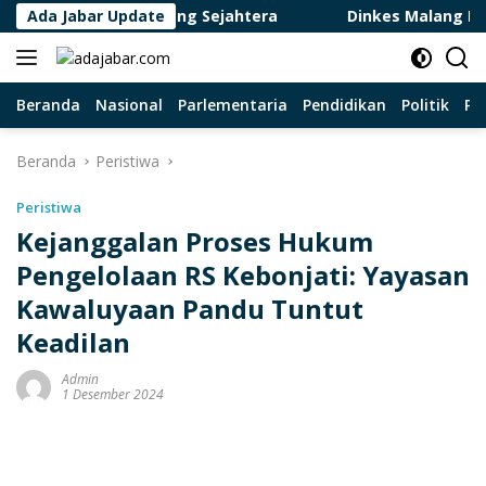
Langsung
Masa Tua yang Sejahtera
Ada Jabar Update
Dinkes Malang Nonaktifkan 
ke
konten
Beranda
Nasional
Parlementaria
Pendidikan
Politik
Pa
Beranda
Peristiwa
Peristiwa
Kejanggalan Proses Hukum
Pengelolaan RS Kebonjati: Yayasan
Kawaluyaan Pandu Tuntut
Keadilan
Admin
1 Desember 2024