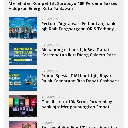
Meriah dan Kompetitif, Suroboyo 10K Perdana Sukses
Hidupkan Energi Kota Pahlawan
25 Mei 2026
Perkuat Digitalisasi Perbankan, bank
bjb Raih Penghargaan QRIS Terbanyak
di Ajang DIGIWARA 2026
21 Mei 2026
Menabung di bank bjb Bisa Dapat
Kesempatan Ikut Dieng Caldera Race
2026
21 Mei 2026
Promo Spesial DIGI bank bjb, Bayar
Pajak Kendaraan Bisa Dapat Cashback
10 Maret 2026
The Ultimate10K Series Powered by
bank bjb: Menghubungkan Empat
Kota, Menggerakkan Ekonomi, dan
Menghidupkan Sport Tourism
Nasional
7 Maret 2026
Sustainability Bond Tahap II bank bjb