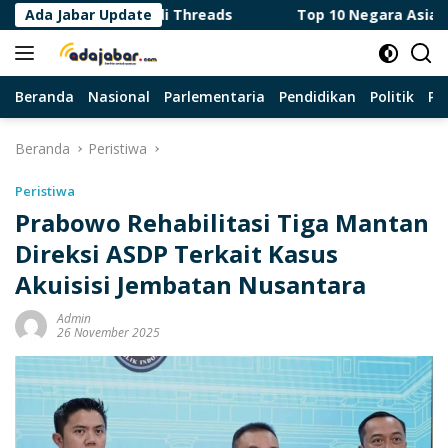
Langsung
JS Viral di Threads
Ada Jabar Update
Top 10 Negara Asia Terbaik untu
ke
konten
Beranda
Nasional
Parlementaria
Pendidikan
Politik
Pa
Beranda
Peristiwa
Peristiwa
Prabowo Rehabilitasi Tiga Mantan
Direksi ASDP Terkait Kasus
Akuisisi Jembatan Nusantara
Admin
26 November 2025