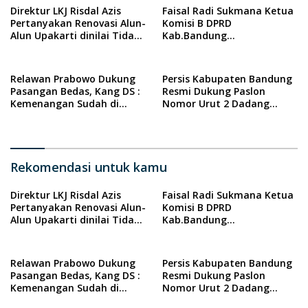
Direktur LKJ Risdal Azis
Faisal Radi Sukmana Ketua
Pertanyakan Renovasi Alun-
Komisi B DPRD
Alun Upakarti dinilai Tidak
Kab.Bandung
Sesuai Harapan.
Berkomitmen Jalankan
Tugas Penuh Tanggung
Jawab.
Relawan Prabowo Dukung
Persis Kabupaten Bandung
Pasangan Bedas, Kang DS :
Resmi Dukung Paslon
Kemenangan Sudah di
Nomor Urut 2 Dadang
Depan Mata
Supriatna-Ali Syakieb
Rekomendasi untuk kamu
Direktur LKJ Risdal Azis
Faisal Radi Sukmana Ketua
Pertanyakan Renovasi Alun-
Komisi B DPRD
Alun Upakarti dinilai Tidak
Kab.Bandung
Sesuai Harapan.
Berkomitmen Jalankan
Tugas Penuh Tanggung
Jawab.
Relawan Prabowo Dukung
Persis Kabupaten Bandung
Pasangan Bedas, Kang DS :
Resmi Dukung Paslon
Kemenangan Sudah di
Nomor Urut 2 Dadang
Depan Mata
Supriatna-Ali Syakieb