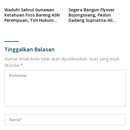
Waduh! Sahrul Gunawan
Segera Bangun Flyover
Ketahuan Foto Bareng ASN
Bojongsoang, Paslon
Perempuan, Tim Hukum
Dadang Supriatna-Ali
Bedas Minta Bawaslu
Syakieb Targetkan Menang
Bertindak.
80 Persen.
Tinggalkan Balasan
Alamat email Anda tidak akan dipublikasikan.
Ruas yang wajib
ditandai
*