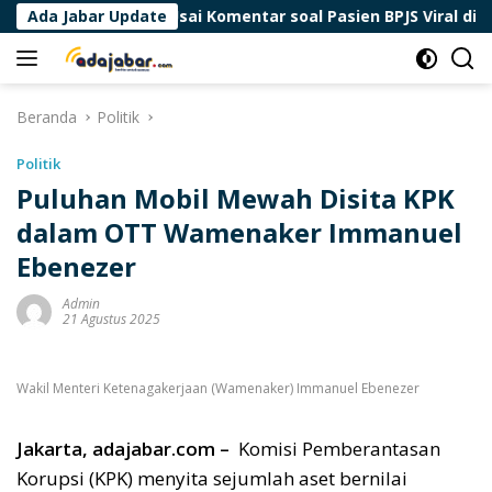
Langsung
Puskesmas Usai Komentar soal Pasien BPJS Viral di Threads
Ada Jabar Update
ke
konten
Beranda
Politik
Politik
Puluhan Mobil Mewah Disita KPK
dalam OTT Wamenaker Immanuel
Ebenezer
Admin
21 Agustus 2025
Wakil Menteri Ketenagakerjaan (Wamenaker) Immanuel Ebenezer
Jakarta, adajabar.com –
Komisi Pemberantasan
Korupsi (KPK) menyita sejumlah aset bernilai