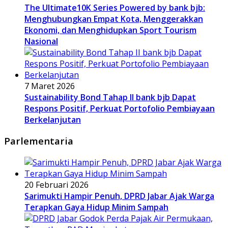
The Ultimate10K Series Powered by bank bjb:
Menghubungkan Empat Kota, Menggerakkan
Ekonomi, dan Menghidupkan Sport Tourism
Nasional
7 Maret 2026
Sustainability Bond Tahap II bank bjb Dapat
Respons Positif, Perkuat Portofolio Pembiayaan
Berkelanjutan
Parlementaria
20 Februari 2026
Sarimukti Hampir Penuh, DPRD Jabar Ajak Warga
Terapkan Gaya Hidup Minim Sampah