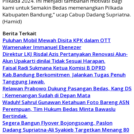
Pilkada 2024. Ini menjadi tambahan motivasi bagi
kami untuk Semakin Bedas memenangkan Pilkada
Kabupaten Bandung,” ucap Cabup Dadang Supriatna.
(Hamid)
Berita Terkait
Puluhan Mobil Mewah Disita KPK dalam OTT
Wamenaker Immanuel Ebenezer
Direktur LKJ Risdal Azis Pertanyakan Renovasi Alun-
Alun Upakarti dinilai Tidak Sesuai Harapan.
Faisal Radi Sukmana Ketua Komisi B DPRD
Kab.Bandung Berkomitmen Jalankan Tugas Penuh
Tanggung Jawab.
Relawan Prabowo Dukung Pasangan Bedas, Kang DS
: Kemenangan Sudah di Depan Mata
Waduh! Sahrul Gunawan Ketahuan Foto Bareng ASN
Perempuan, Tim Hukum Bedas Minta Bawaslu
Bertindak.
Segera Bangun Flyover Bojongsoang, Paslon
Dadang Supriatna-Ali Syakieb Targetkan Menang 80