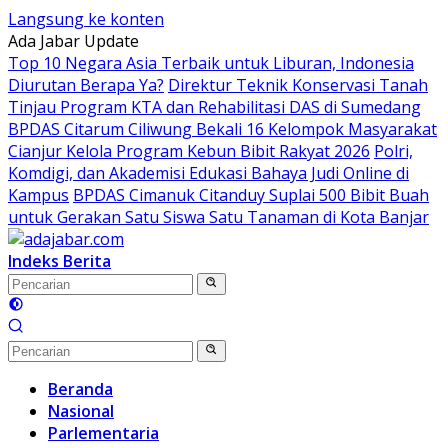
Langsung ke konten
Ada Jabar Update
Top 10 Negara Asia Terbaik untuk Liburan, Indonesia
Diurutan Berapa Ya?
Direktur Teknik Konservasi Tanah
Tinjau Program KTA dan Rehabilitasi DAS di Sumedang
BPDAS Citarum Ciliwung Bekali 16 Kelompok Masyarakat
Cianjur Kelola Program Kebun Bibit Rakyat 2026
Polri,
Komdigi, dan Akademisi Edukasi Bahaya Judi Online di
Kampus
BPDAS Cimanuk Citanduy Suplai 500 Bibit Buah
untuk Gerakan Satu Siswa Satu Tanaman di Kota Banjar
Indeks Berita
Beranda
Nasional
Parlementaria