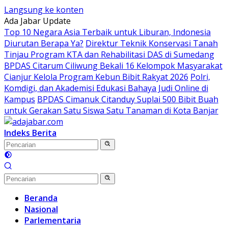
Langsung ke konten
Ada Jabar Update
Top 10 Negara Asia Terbaik untuk Liburan, Indonesia
Diurutan Berapa Ya?
Direktur Teknik Konservasi Tanah
Tinjau Program KTA dan Rehabilitasi DAS di Sumedang
BPDAS Citarum Ciliwung Bekali 16 Kelompok Masyarakat
Cianjur Kelola Program Kebun Bibit Rakyat 2026
Polri,
Komdigi, dan Akademisi Edukasi Bahaya Judi Online di
Kampus
BPDAS Cimanuk Citanduy Suplai 500 Bibit Buah
untuk Gerakan Satu Siswa Satu Tanaman di Kota Banjar
Indeks Berita
Beranda
Nasional
Parlementaria