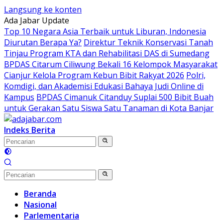
Langsung ke konten
Ada Jabar Update
Top 10 Negara Asia Terbaik untuk Liburan, Indonesia
Diurutan Berapa Ya?
Direktur Teknik Konservasi Tanah
Tinjau Program KTA dan Rehabilitasi DAS di Sumedang
BPDAS Citarum Ciliwung Bekali 16 Kelompok Masyarakat
Cianjur Kelola Program Kebun Bibit Rakyat 2026
Polri,
Komdigi, dan Akademisi Edukasi Bahaya Judi Online di
Kampus
BPDAS Cimanuk Citanduy Suplai 500 Bibit Buah
untuk Gerakan Satu Siswa Satu Tanaman di Kota Banjar
Indeks Berita
Beranda
Nasional
Parlementaria