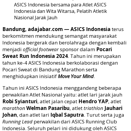
ASICS Indonesia bersama para Atlet ASICS
Indonesia dan Wita Witarsa, Pelatih Atletik
Nasional Jarak Jauh
Bandung, adajabar.com — ASICS Indonesia
terus
berkomitmen mendukung semangat masyarakat
Indonesia bergerak dan berolahraga dengan kembali
menjadi
official footwear
sponsor dalam
Pocari
Sweat Run Indonesia 2024
. Tahun ini merupakan
tahun ke-4 ASICS Indonesia berkolaborasi dengan
Pocari Sweat di Bandung Marathon serta
menghidupkan inisiatif
Move Your Mind
.
Tahun ini ASICS Indonesia menggandeng beberapa
perwakilan Atlet Nasional yaitu: atlet lari jarak jauh
Robi Syianturi
, atlet jalan cepat
Hendro YAP
, atlet
marathon
Welman Pasaribu
, atlet
triathlon
Jauhari
Johan
, dan atlet lari
Iqbal Saputra
. Turut serta juga
Running Lead
perwakilan dari ASICS Running Club
Indonesia. Seluruh pelari ini didukung oleh ASICS