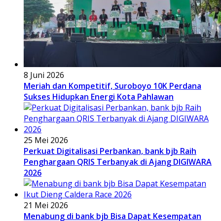
8 Juni 2026
Meriah dan Kompetitif, Suroboyo 10K Perdana
Sukses Hidupkan Energi Kota Pahlawan
25 Mei 2026
Perkuat Digitalisasi Perbankan, bank bjb Raih
Penghargaan QRIS Terbanyak di Ajang DIGIWARA
2026
21 Mei 2026
Menabung di bank bjb Bisa Dapat Kesempatan