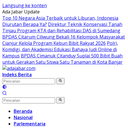
Langsung ke konten
Ada Jabar Update
Top 10 Negara Asia Terbaik untuk Liburan, Indonesia
Diurutan Berapa Ya?
Direktur Teknik Konservasi Tanah
Tinjau Program KTA dan Rehabilitasi DAS di Sumedang
BPDAS Citarum Ciliwung Bekali 16 Kelompok Masyarakat
Cianjur Kelola Program Kebun Bibit Rakyat 2026
Polri,
Komdigi, dan Akademisi Edukasi Bahaya Judi Online di
Kampus
BPDAS Cimanuk Citanduy Suplai 500 Bibit Buah
untuk Gerakan Satu Siswa Satu Tanaman di Kota Banjar
Indeks Berita
Beranda
Nasional
Parlementaria