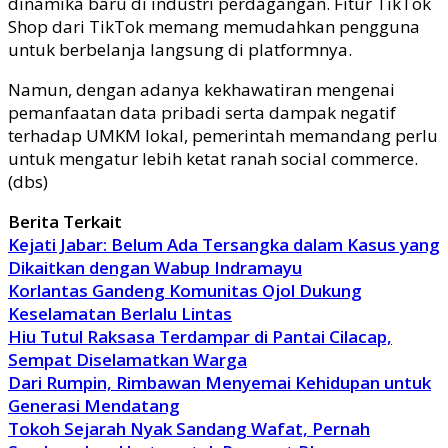
dinamika baru di industri perdagangan. Fitur TikTok
Shop dari TikTok memang memudahkan pengguna
untuk berbelanja langsung di platformnya.
Namun, dengan adanya kekhawatiran mengenai
pemanfaatan data pribadi serta dampak negatif
terhadap UMKM lokal, pemerintah memandang perlu
untuk mengatur lebih ketat ranah social commerce.
(dbs)
Berita Terkait
Kejati Jabar: Belum Ada Tersangka dalam Kasus yang
Dikaitkan dengan Wabup Indramayu
Korlantas Gandeng Komunitas Ojol Dukung
Keselamatan Berlalu Lintas
Hiu Tutul Raksasa Terdampar di Pantai Cilacap,
Sempat Diselamatkan Warga
Dari Rumpin, Rimbawan Menyemai Kehidupan untuk
Generasi Mendatang
Tokoh Sejarah Nyak Sandang Wafat, Pernah