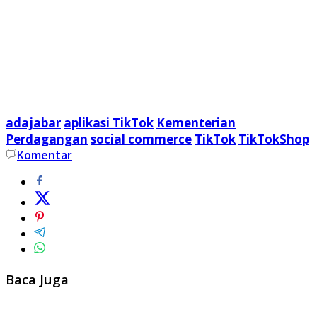
adajabar
aplikasi TikTok
Kementerian
Perdagangan
social commerce
TikTok
TikTokShop
Komentar
Baca Juga