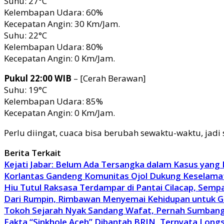
Suhu: 27°C
Kelembapan Udara: 60%
Kecepatan Angin: 30 Km/Jam.
Suhu: 22°C
Kelembapan Udara: 80%
Kecepatan Angin: 0 Km/Jam.
Pukul 22:00 WIB
– [Cerah Berawan]
Suhu: 19°C
Kelembapan Udara: 85%
Kecepatan Angin: 0 Km/Jam.
Perlu diingat, cuaca bisa berubah sewaktu-waktu, jad
Berita Terkait
Kejati Jabar: Belum Ada Tersangka dalam Kasus yang
Korlantas Gandeng Komunitas Ojol Dukung Keselamat
Hiu Tutul Raksasa Terdampar di Pantai Cilacap, Sem
Dari Rumpin, Rimbawan Menyemai Kehidupan untuk 
Tokoh Sejarah Nyak Sandang Wafat, Pernah Sumbang
Fakta “Sinkhole Aceh” Dibantah BRIN, Ternyata Long