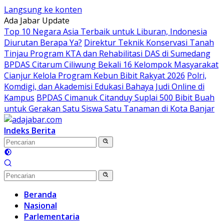
Langsung ke konten
Ada Jabar Update
Top 10 Negara Asia Terbaik untuk Liburan, Indonesia
Diurutan Berapa Ya?
Direktur Teknik Konservasi Tanah
Tinjau Program KTA dan Rehabilitasi DAS di Sumedang
BPDAS Citarum Ciliwung Bekali 16 Kelompok Masyarakat
Cianjur Kelola Program Kebun Bibit Rakyat 2026
Polri,
Komdigi, dan Akademisi Edukasi Bahaya Judi Online di
Kampus
BPDAS Cimanuk Citanduy Suplai 500 Bibit Buah
untuk Gerakan Satu Siswa Satu Tanaman di Kota Banjar
Indeks Berita
Beranda
Nasional
Parlementaria