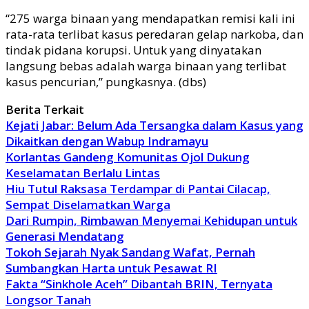
“275 warga binaan yang mendapatkan remisi kali ini
rata-rata terlibat kasus peredaran gelap narkoba, dan
tindak pidana korupsi. Untuk yang dinyatakan
langsung bebas adalah warga binaan yang terlibat
kasus pencurian,” pungkasnya. (dbs)
Berita Terkait
Kejati Jabar: Belum Ada Tersangka dalam Kasus yang
Dikaitkan dengan Wabup Indramayu
Korlantas Gandeng Komunitas Ojol Dukung
Keselamatan Berlalu Lintas
Hiu Tutul Raksasa Terdampar di Pantai Cilacap,
Sempat Diselamatkan Warga
Dari Rumpin, Rimbawan Menyemai Kehidupan untuk
Generasi Mendatang
Tokoh Sejarah Nyak Sandang Wafat, Pernah
Sumbangkan Harta untuk Pesawat RI
Fakta “Sinkhole Aceh” Dibantah BRIN, Ternyata
Longsor Tanah