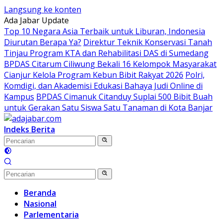
Langsung ke konten
Ada Jabar Update
Top 10 Negara Asia Terbaik untuk Liburan, Indonesia
Diurutan Berapa Ya?
Direktur Teknik Konservasi Tanah
Tinjau Program KTA dan Rehabilitasi DAS di Sumedang
BPDAS Citarum Ciliwung Bekali 16 Kelompok Masyarakat
Cianjur Kelola Program Kebun Bibit Rakyat 2026
Polri,
Komdigi, dan Akademisi Edukasi Bahaya Judi Online di
Kampus
BPDAS Cimanuk Citanduy Suplai 500 Bibit Buah
untuk Gerakan Satu Siswa Satu Tanaman di Kota Banjar
Indeks Berita
Beranda
Nasional
Parlementaria