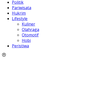
sitemap
Hak Cipta adajabar.com
Beranda
Nasional
Parlementaria
Pendidikan
Politik
Pariwisata
Hukrim
Lifestyle
Kuliner
Olahraga
Otomotif
Hobi
Peristiwa