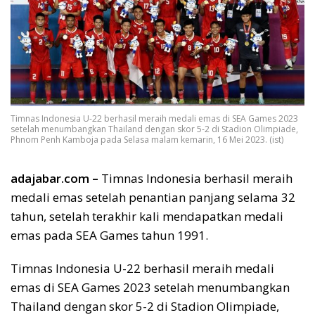
Timnas Indonesia U-22 berhasil meraih medali emas di SEA Games 2023
setelah menumbangkan Thailand dengan skor 5-2 di Stadion Olimpiade,
Phnom Penh Kamboja pada Selasa malam kemarin, 16 Mei 2023. (ist)
adajabar.com –
Timnas Indonesia berhasil meraih
medali emas setelah penantian panjang selama 32
tahun, setelah terakhir kali mendapatkan medali
emas pada SEA Games tahun 1991.
Timnas Indonesia U-22 berhasil meraih medali
emas di SEA Games 2023 setelah menumbangkan
Thailand dengan skor 5-2 di Stadion Olimpiade,