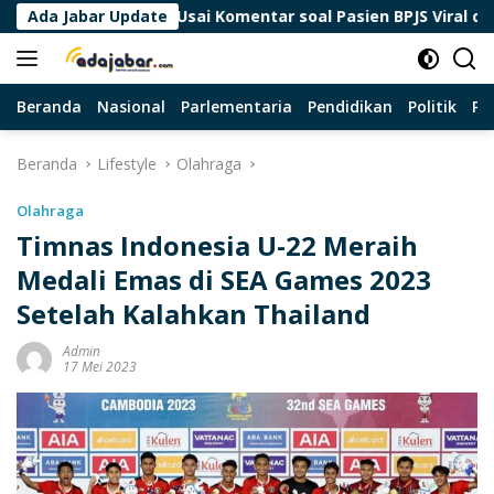
Langsung
uskesmas Usai Komentar soal Pasien BPJS Viral di Threads
Ada Jabar Update
ke
konten
Beranda
Nasional
Parlementaria
Pendidikan
Politik
Pa
Beranda
Lifestyle
Olahraga
Olahraga
Timnas Indonesia U-22 Meraih
Medali Emas di SEA Games 2023
Setelah Kalahkan Thailand
Admin
17 Mei 2023