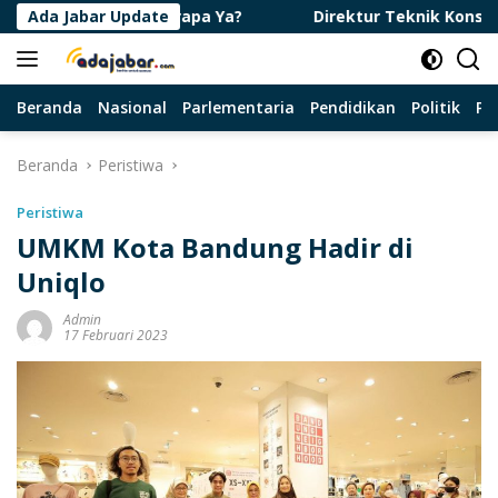
Langsung
urutan Berapa Ya?
Ada Jabar Update
Direktur Teknik Konservasi Tanah 
ke
konten
Beranda
Nasional
Parlementaria
Pendidikan
Politik
Pa
Beranda
Peristiwa
Peristiwa
UMKM Kota Bandung Hadir di
Uniqlo
Admin
17 Februari 2023