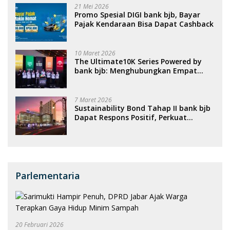
21 Mei 2026
Promo Spesial DIGI bank bjb, Bayar
Pajak Kendaraan Bisa Dapat Cashback
10 Maret 2026
The Ultimate10K Series Powered by
bank bjb: Menghubungkan Empat
Kota, Menggerakkan Ekonomi, dan
Menghidupkan Sport Tourism
Nasional
7 Maret 2026
Sustainability Bond Tahap II bank bjb
Dapat Respons Positif, Perkuat
Portofolio Pembiayaan Berkelanjutan
Parlementaria
20 Februari 2026