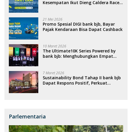
Kesempatan Ikut Dieng Caldera Race
2026
21 Mei 2026
Promo Spesial DIGI bank bjb, Bayar
Pajak Kendaraan Bisa Dapat Cashback
10 Maret 2026
The Ultimate10K Series Powered by
bank bjb: Menghubungkan Empat
Kota, Menggerakkan Ekonomi, dan
Menghidupkan Sport Tourism
Nasional
7 Maret 2026
Sustainability Bond Tahap II bank bjb
Dapat Respons Positif, Perkuat
Portofolio Pembiayaan Berkelanjutan
Parlementaria