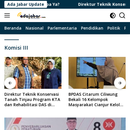
Langsung
sia Diurutan Berapa Ya?
Ada Jabar Update
Direktur Teknik Konservasi T
ke
konten
Beranda
Nasional
Parlementaria
Pendidikan
Politik
Pa
Komisi III
Direktur Teknik Konservasi
BPDAS Citarum Ciliwung
Tanah Tinjau Program KTA
Bekali 16 Kelompok
dan Rehabilitasi DAS di
Masyarakat Cianjur Kelola
Sumedang
Program Kebun Bibit
Rakyat 2026