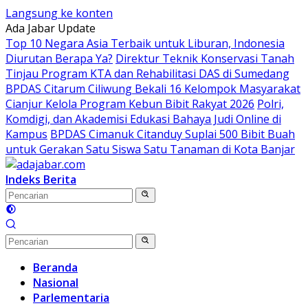
Langsung ke konten
Ada Jabar Update
Top 10 Negara Asia Terbaik untuk Liburan, Indonesia
Diurutan Berapa Ya?
Direktur Teknik Konservasi Tanah
Tinjau Program KTA dan Rehabilitasi DAS di Sumedang
BPDAS Citarum Ciliwung Bekali 16 Kelompok Masyarakat
Cianjur Kelola Program Kebun Bibit Rakyat 2026
Polri,
Komdigi, dan Akademisi Edukasi Bahaya Judi Online di
Kampus
BPDAS Cimanuk Citanduy Suplai 500 Bibit Buah
untuk Gerakan Satu Siswa Satu Tanaman di Kota Banjar
Indeks Berita
Beranda
Nasional
Parlementaria