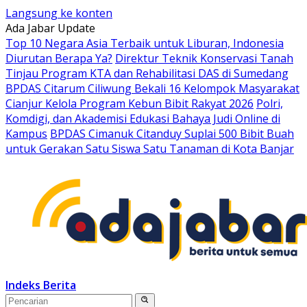
Langsung ke konten
Ada Jabar Update
Top 10 Negara Asia Terbaik untuk Liburan, Indonesia
Diurutan Berapa Ya?
Direktur Teknik Konservasi Tanah
Tinjau Program KTA dan Rehabilitasi DAS di Sumedang
BPDAS Citarum Ciliwung Bekali 16 Kelompok Masyarakat
Cianjur Kelola Program Kebun Bibit Rakyat 2026
Polri,
Komdigi, dan Akademisi Edukasi Bahaya Judi Online di
Kampus
BPDAS Cimanuk Citanduy Suplai 500 Bibit Buah
untuk Gerakan Satu Siswa Satu Tanaman di Kota Banjar
Indeks Berita