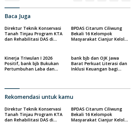
Baca Juga
Direktur Teknik Konservasi
BPDAS Citarum Ciliwung
Tanah Tinjau Program KTA
Bekali 16 Kelompok
dan Rehabilitasi DAS di
Masyarakat Cianjur Kelola
Sumedang
Program Kebun Bibit
Rakyat 2026
Kinerja Triwulan I 2026
bank bjb dan OJK Jawa
Positif, bank bjb Bukukan
Barat Perkuat Literasi dan
Pertumbuhan Laba dan
Inklusi Keuangan bagi
Penguatan Bisnis
Penyandang Disabilitas
melalui Program DIA KITA
Rekomendasi untuk kamu
Direktur Teknik Konservasi
BPDAS Citarum Ciliwung
Tanah Tinjau Program KTA
Bekali 16 Kelompok
dan Rehabilitasi DAS di
Masyarakat Cianjur Kelola
Sumedang
Program Kebun Bibit
Rakyat 2026