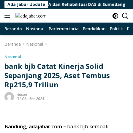
Langsung
au Program KTA dan Rehabilitasi DAS di Sumedang
Ada Jabar Update
BPD
ke
konten
Beranda
Nasional
Parlementaria
Pendidikan
Politik
Pa
Beranda
Nasional
Nasional
bank bjb Catat Kinerja Solid
Sepanjang 2025, Aset Tembus
Rp215,9 Triliun
Admin
31 Oktober 2025
Bandung, adajabar.com –
bank
bjb
kembali