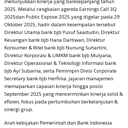
menunjukkan kinerja
yang baik
sepanjang tahun
2025
.
Melalui
rangkaian agenda
Earnings Call 3Q
2025
dan
Public Expose 2025
yang digelar pada
29
Oktober 2025,
h
adir dalam kesempatan tersebut
Direktur Utama bank
bjb
Yusuf Saadudin, Direktur
Keuangan bank
bjb
Hana Dartiwan, Direktur
Konsumer & Ritel bank
bjb
Nunung Suhartini,
Direktur Korporasi & UMKM bank
bjb
Mulyana,
Direktur Operasional & Teknologi Informasi bank
bjb
Ayi Subarna, serta Pemimpin Divisi
Corporate
Secretary
bank
bjb
Herfinia
. Jajaran
manajemen
memaparkan capaian kinerja hingga posisi
September 2025 yang mencerminkan kinerja solid &
efisien, fokus pada pertumbuhan berkelanjutan &
sinergi grup.
Arah kebijakan Pemerintah dan Bank Indonesia