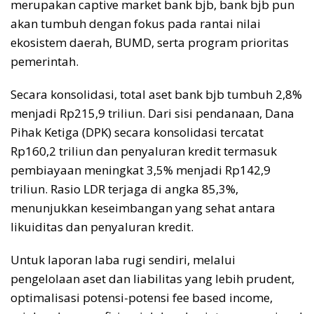
merupakan captive market bank
bjb
,
bank bjb pun
akan tumbuh dengan
fokus pada
rantai nilai
ekosistem daerah, BUMD, serta program prioritas
pemerintah.
Secara konsolidasi, total aset bank
bjb
tumbuh 2,8%
menjadi Rp215,9 triliun.
Dari sisi pendanaan, Dana
Pihak Ketiga (DPK) secara konsolidasi tercatat
Rp160,2 triliun
dan
p
enyaluran kredit termasuk
pembiayaan meningkat 3,5% menjadi Rp142,9
triliun
.
Rasio LDR terjaga di angka 85,3%,
menunjukkan keseimbangan yang sehat antara
likuiditas dan penyaluran kredit.
Untuk laporan laba rugi sendiri, m
elalui
pengelolaan aset dan liabilitas yang lebih prudent,
optimalisasi potensi-potensi fee based income,