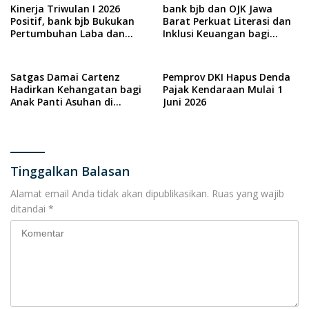
Kinerja Triwulan I 2026
bank bjb dan OJK Jawa
Positif, bank bjb Bukukan
Barat Perkuat Literasi dan
Pertumbuhan Laba dan
Inklusi Keuangan bagi
Penguatan Bisnis
Penyandang Disabilitas
melalui Program DIA KITA
Satgas Damai Cartenz
Pemprov DKI Hapus Denda
Hadirkan Kehangatan bagi
Pajak Kendaraan Mulai 1
Anak Panti Asuhan di
Juni 2026
Keerom
Tinggalkan Balasan
Alamat email Anda tidak akan dipublikasikan.
Ruas yang wajib
ditandai
*