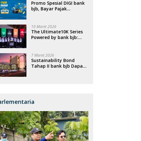
Promo Spesial DIGI bank
bjb, Bayar Pajak
Kendaraan Bisa Dapat
Cashback
10 Maret 2026
The Ultimate10K Series
Powered by bank bjb:
Menghubungkan Empat
Kota, Menggerakkan
Ekonomi, dan
7 Maret 2026
Menghidupkan Sport
Sustainability Bond
Tourism Nasional
Tahap II bank bjb Dapat
Respons Positif, Perkuat
Portofolio Pembiayaan
Berkelanjutan
arlementaria