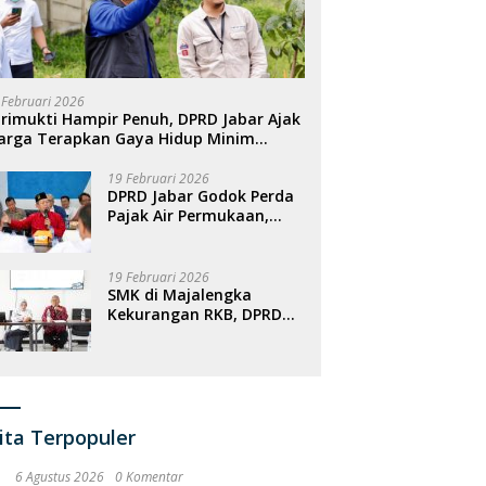
 Februari 2026
rimukti Hampir Penuh, DPRD Jabar Ajak
arga Terapkan Gaya Hidup Minim
ampah
19 Februari 2026
DPRD Jabar Godok Perda
Pajak Air Permukaan,
Targetkan PAD
Meningkat
19 Februari 2026
SMK di Majalengka
Kekurangan RKB, DPRD
Jabar Dorong
Penambahan Fasilitas
ita Terpopuler
6 Agustus 2026
0 Komentar