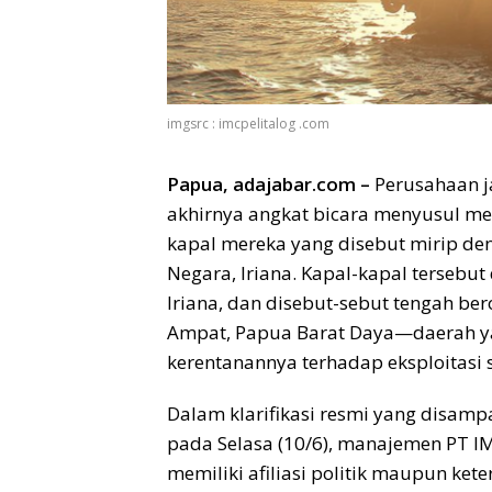
imgsrc : imcpelitalog .com
Papua, adajabar.com –
Perusahaan ja
akhirnya angkat bicara menyusul me
kapal mereka yang disebut mirip de
Negara, Iriana. Kapal-kapal terseb
Iriana, dan disebut-sebut tengah bero
Ampat, Papua Barat Daya—daerah ya
kerentanannya terhadap eksploitasi 
Dalam klarifikasi resmi yang disamp
pada Selasa (10/6), manajemen PT 
memiliki afiliasi politik maupun ket