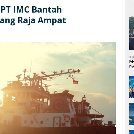
 PT IMC Bantah
bang Raja Ampat
8 
Me
Pe
P