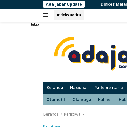
Langsung
Ada Jabar Update
Dinkes Malang Nonaktifkan Dokt
ke
Indeks Berita
konten
tutup
Beranda
Nasional
Parlementaria
Otomotif
Olahraga
Kuliner
Hob
Beranda
Peristiwa
Peristiwa