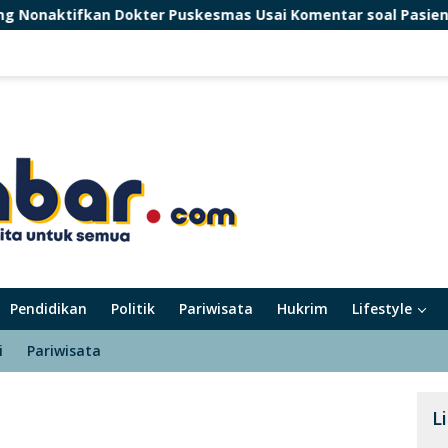
er Puskesmas Usai Komentar soal Pasien BPJS Viral di Threa
Pendidikan
Politik
Pariwisata
Hukrim
Lifestyle
i
Pariwisata
L