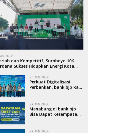
Juni 2026
riah dan Kompetitif, Suroboyo 10K
rdana Sukses Hidupkan Energi Kota
ahlawan
25 Mei 2026
Perkuat Digitalisasi
Perbankan, bank bjb Raih
Penghargaan QRIS
Terbanyak di Ajang
DIGIWARA 2026
21 Mei 2026
Menabung di bank bjb
Bisa Dapat Kesempatan
Ikut Dieng Caldera Race
2026
21 Mei 2026