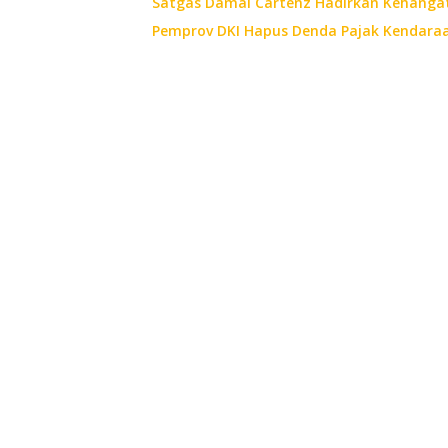
Satgas Damai Cartenz Hadirkan Kehangat
Pemprov DKI Hapus Denda Pajak Kendaraan