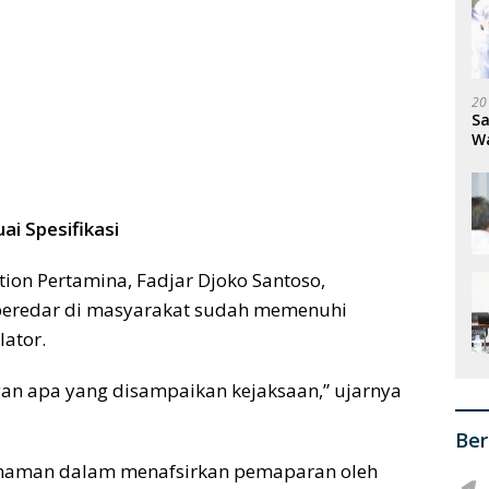
20
Sa
W
S
ai Spesifikasi
ion Pertamina, Fadjar Djoko Santoso,
eredar di masyarakat sudah memenuhi
lator.
ngan apa yang disampaikan kejaksaan,”
ujarnya
Ber
ahaman dalam menafsirkan pemaparan oleh