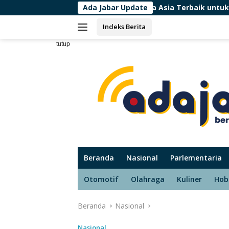
Langsung
Top 10 Negara Asia Terbaik untuk Liburan, Indonesia 
Ada Jabar Update
ke
Indeks Berita
konten
tutup
Beranda
Nasional
Parlementaria
Otomotif
Olahraga
Kuliner
Hob
Beranda
Nasional
Nasional