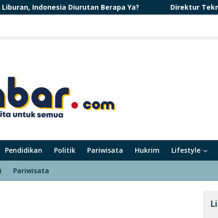
Diurutan Berapa Ya?
Direktur Teknik Konservasi Tana
Pendidikan
Politik
Pariwisata
Hukrim
Lifestyle
i
Pariwisata
L