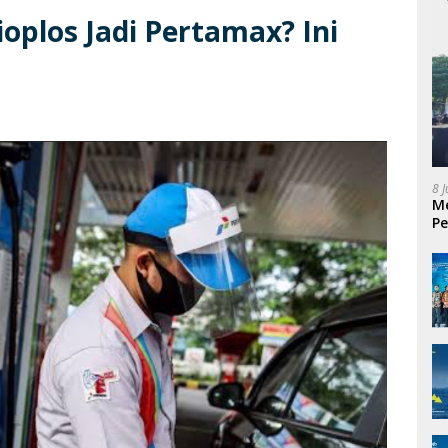
oplos Jadi Pertamax? Ini
8 
Me
Pe
P