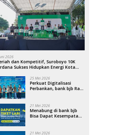
Juni 2026
riah dan Kompetitif, Suroboyo 10K
rdana Sukses Hidupkan Energi Kota
ahlawan
25 Mei 2026
Perkuat Digitalisasi
Perbankan, bank bjb Raih
Penghargaan QRIS
Terbanyak di Ajang
DIGIWARA 2026
21 Mei 2026
Menabung di bank bjb
Bisa Dapat Kesempatan
Ikut Dieng Caldera Race
2026
21 Mei 2026