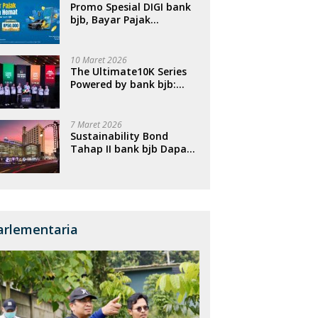
Promo Spesial DIGI bank
bjb, Bayar Pajak
Kendaraan Bisa Dapat
Cashback
10 Maret 2026
The Ultimate10K Series
Powered by bank bjb:
Menghubungkan Empat
Kota, Menggerakkan
Ekonomi, dan
7 Maret 2026
Menghidupkan Sport
Sustainability Bond
Tourism Nasional
Tahap II bank bjb Dapat
Respons Positif, Perkuat
Portofolio Pembiayaan
Berkelanjutan
arlementaria