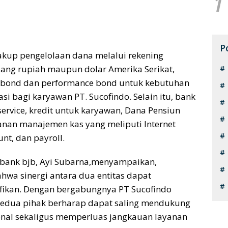
1
P
akup pengelolaan dana melalui rekening
uang rupiah maupun dolar Amerika Serikat,
 bond
dan
performance bond
untuk kebutuhan
si bagi karyawan PT. Sucofindo. Selain itu, bank
service
, kredit untuk karyawan, Dana Pensiun
anan manajemen kas yang meliputi Internet
unt, dan payroll.
bank
bjb
, Ayi Subarna,
menyampaikan,
ahwa sinergi antara dua entitas dapat
ifikan. Dengan bergabungnya PT Sucofindo
 kedua pihak berharap dapat saling mendukung
ional sekaligus memperluas jangkauan layanan