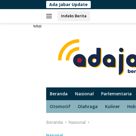
Langsung
Ada Jabar Update
Top 10 Negara As
ke
Indeks Berita
konten
tutup
Beranda
Nasional
Parlementaria
Otomotif
Olahraga
Kuliner
Hob
Beranda
Nasional
Nasional