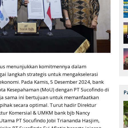
rus menunjukkan komitmennya dalam
ai langkah strategis untuk mengakselerasi
 ekonomi. Pada Kamis, 5 Desember 2024, bank
ota Kesepahaman (MoU) dengan PT Sucofindo di
P
erja sama ini bertujuan untuk memanfaatkan
ihak secara optimal.
Turut hadir Direktur
ektur Komersial & UMKM bank
bjb
Nancy
 Utama PT Socufindo
Jobi Triananda Hasjim
,