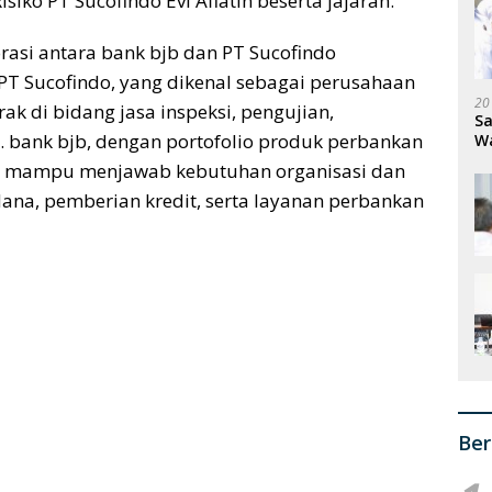
isiko PT
Sucofindo
Evi Afiatin
beserta jajaran.
orasi antara bank
bjb
dan PT Sucofindo
PT Sucofindo, yang dikenal sebagai perusahaan
20
ak di bidang jasa inspeksi, pengujian,
Sa
i. bank
bjb
, dengan portofolio produk perbankan
W
S
ng mampu menjawab kebutuhan organisasi dan
ana, pemberian kredit, serta layanan perbankan
Ber