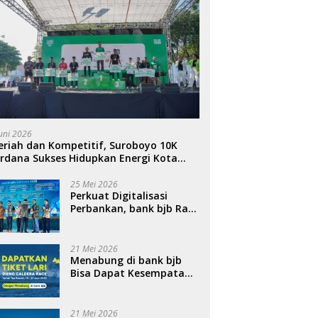
Juni 2026
riah dan Kompetitif, Suroboyo 10K
rdana Sukses Hidupkan Energi Kota
ahlawan
25 Mei 2026
Perkuat Digitalisasi
Perbankan, bank bjb Raih
Penghargaan QRIS
Terbanyak di Ajang
DIGIWARA 2026
21 Mei 2026
Menabung di bank bjb
Bisa Dapat Kesempatan
Ikut Dieng Caldera Race
2026
21 Mei 2026