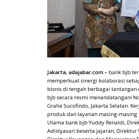
Jakarta, adajabar.com –
bank
bjb
te
memperkuat sinergi kolaborasi sebag
bisnis di tengah berbagai tantangan
bjb
secara resmi menandatangani N
Graha Sucofindo, Jakarta Selatan. K
produk dan layanan masing-masing p
Utama bank
bjb
Yuddy Renaldi, Dir
Adistyasari
beserta jajaran,
Direktur