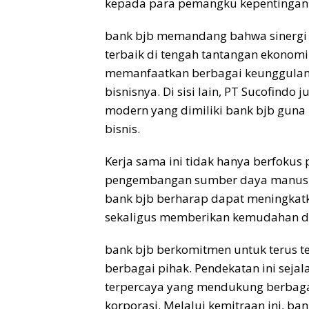
kepada para pemangku kepentingan
bank
bjb
memandang bahwa sinergi 
terbaik di tengah tantangan ekonomi 
memanfaatkan berbagai keunggulan
bisnisnya. Di sisi lain, PT Sucofin
modern yang dimiliki bank
bjb
guna
bisnis.
Kerja sama ini tidak hanya berfokus 
pengembangan sumber daya manusia.
bank
bjb
berharap dapat meningkatk
sekaligus memberikan kemudahan d
bank
bjb
berkomitmen untuk terus t
berbagai pihak. Pendekatan ini sejal
terpercaya yang mendukung berbaga
korporasi. Melalui kemitraan ini, ba