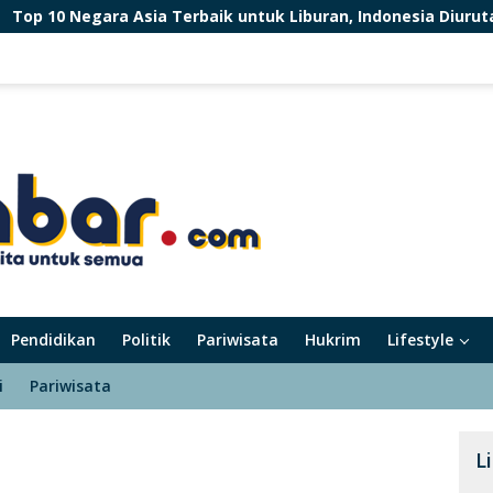
ia Terbaik untuk Liburan, Indonesia Diurutan Berapa Ya?
Pendidikan
Politik
Pariwisata
Hukrim
Lifestyle
i
Pariwisata
L