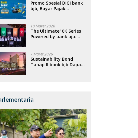
Promo Spesial DIGI bank
bjb, Bayar Pajak
Kendaraan Bisa Dapat
Cashback
10 Maret 2026
The Ultimate10K Series
Powered by bank bjb:
Menghubungkan Empat
Kota, Menggerakkan
Ekonomi, dan
7 Maret 2026
Menghidupkan Sport
Sustainability Bond
Tourism Nasional
Tahap II bank bjb Dapat
Respons Positif, Perkuat
Portofolio Pembiayaan
Berkelanjutan
arlementaria