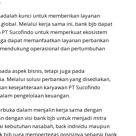
.
adalah kunci untuk memberikan layanan
global. Melalui kerja sama ini, bank
bjb
dapat
 PT Sucofindo untuk memperkuat ekosistem
do juga dapat memanfaatkan layanan perbankan
 mendukung operasional dan pertumbuhan
pada aspek bisnis, tetapi juga pada
 Melalui solusi perbankan yang disediakan,
an kesejahteraan karyawan PT
Sucofindo
alam pengelolaan keuangan.
erbuka dalam menjalin kerja sama dengan
an dengan visi bank
bjb
untuk menjadi mitra
i kebutuhan nasabah, baik individu maupun
nk
bjb
juga mempertegas posisinya sebagai bank