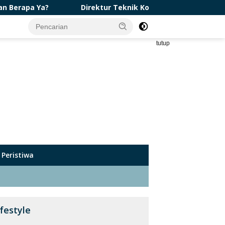
Direktur Teknik Konservasi Tanah Tinjau Program KTA da
tutup
Peristiwa
ifestyle