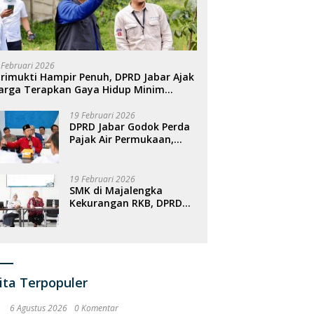
 Februari 2026
rimukti Hampir Penuh, DPRD Jabar Ajak
arga Terapkan Gaya Hidup Minim
ampah
19 Februari 2026
DPRD Jabar Godok Perda
Pajak Air Permukaan,
Targetkan PAD
Meningkat
19 Februari 2026
SMK di Majalengka
Kekurangan RKB, DPRD
Jabar Dorong
Penambahan Fasilitas
ita Terpopuler
6 Agustus 2026
0 Komentar