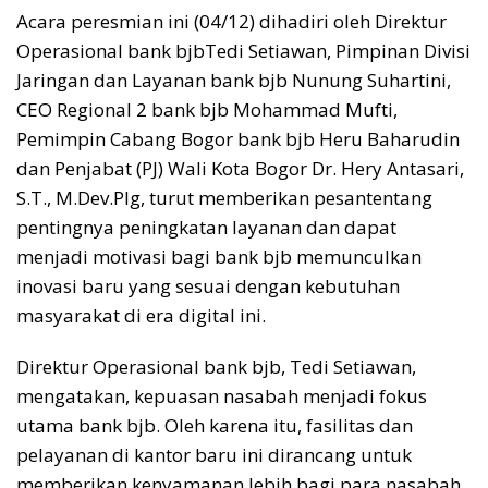
Acara peresmian ini
(04/12)
dihadiri oleh Direktur
Operasional bank
bjb
Tedi Setiawan,
Pimpinan Divisi
Jaringan dan Layanan
bank
bjb
Nunung Suhartini
,
CEO Regional 2
bank
bjb
Mohammad Mufti,
Pemimpin Cabang Bogor
bank
bjb
Heru Baharudin
dan
Penjabat (PJ) Wali Kota Bogor
Dr.
Hery Antasari,
S.T., M.D
ev
.P
lg
, turut memberikan pesan
tentang
pentingnya peningkatan layanan
dan
dapat
men
jadi
motivasi bagi bank
bjb
memunculkan
inovas
i
baru
yang
sesuai dengan kebutuhan
masyarakat di era digital ini.
Direktur Operasional bank
bjb
, Tedi Setiawan,
mengatakan, kepuasan nasabah menjadi fokus
utama bank
bjb
. Oleh karena itu, fasilitas dan
pelayanan di kantor baru ini dirancang untuk
memberikan kenyamanan lebih bagi para nasabah.