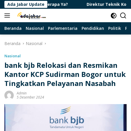
Langsung
 Diurutan Berapa Ya?
Ada Jabar Update
Direktur Teknik Konservasi Tan
ke
konten
Beranda
Nasional
Parlementaria
Pendidikan
Politik
Pa
Beranda
Nasional
Nasional
bank bjb Relokasi dan Resmikan
Kantor KCP Sudirman Bogor untuk
Tingkatkan Pelayanan Nasabah
Admin
5 Desember 2024