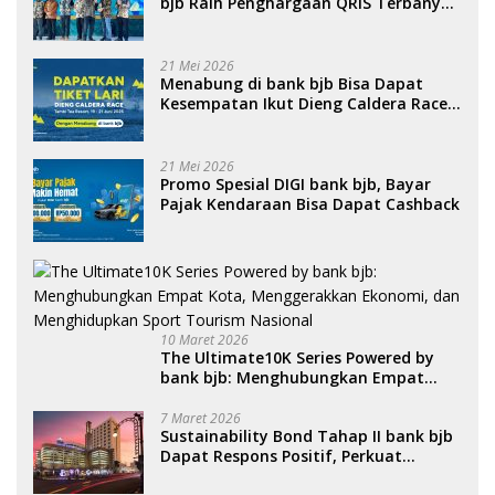
bjb Raih Penghargaan QRIS Terbanyak
di Ajang DIGIWARA 2026
21 Mei 2026
Menabung di bank bjb Bisa Dapat
Kesempatan Ikut Dieng Caldera Race
2026
21 Mei 2026
Promo Spesial DIGI bank bjb, Bayar
Pajak Kendaraan Bisa Dapat Cashback
10 Maret 2026
The Ultimate10K Series Powered by
bank bjb: Menghubungkan Empat
Kota, Menggerakkan Ekonomi, dan
Menghidupkan Sport Tourism
7 Maret 2026
Sustainability Bond Tahap II bank bjb
Nasional
Dapat Respons Positif, Perkuat
Portofolio Pembiayaan Berkelanjutan