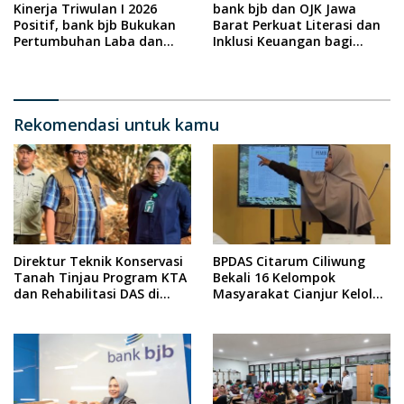
Kinerja Triwulan I 2026
bank bjb dan OJK Jawa
Positif, bank bjb Bukukan
Barat Perkuat Literasi dan
Pertumbuhan Laba dan
Inklusi Keuangan bagi
Penguatan Bisnis
Penyandang Disabilitas
melalui Program DIA KITA
Rekomendasi untuk kamu
Direktur Teknik Konservasi
BPDAS Citarum Ciliwung
Tanah Tinjau Program KTA
Bekali 16 Kelompok
dan Rehabilitasi DAS di
Masyarakat Cianjur Kelola
Sumedang
Program Kebun Bibit
Rakyat 2026