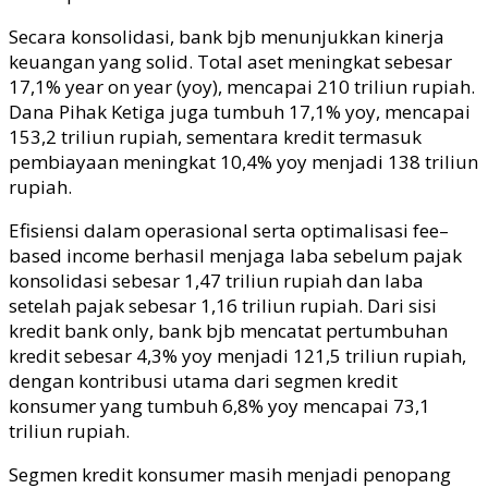
Secara konsolidasi, bank
bjb
menunjukkan kinerja
keuangan yang solid. Total aset meningkat sebesar
17,1%
year on year
(yoy), mencapai 210 triliun rupiah.
Dana Pihak Ketiga juga tumbuh 17,1% yoy, mencapai
153,2 triliun rupiah, sementara kredit termasuk
pembiayaan meningkat 10,4% yoy menjadi 138 triliun
rupiah.
Efisiensi dalam operasional serta optimalisasi
fee
–
based income
berhasil menjaga laba sebelum pajak
konsolidasi sebesar 1,47 triliun rupiah dan laba
setelah pajak seb
esar 1,16 triliun rupiah
.
Dari sisi
kredit
bank only
, bank
bjb
mencatat pertumbuhan
kredit sebesar 4,3% yoy menjadi 121,5 triliun rupiah,
dengan kontribusi utama dari segmen kredit
konsumer yang tumbuh 6,8% yoy mencapai 73,1
triliun rupiah.
Segmen kredit konsumer masih menjadi penopang