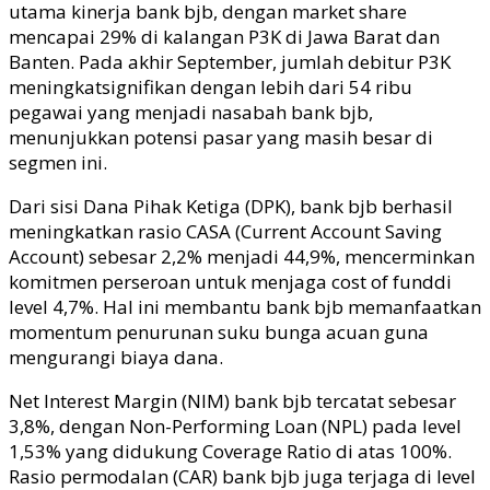
utama kinerja bank
bjb
, dengan market share
mencapai 29% di kalangan P3K di Jawa Barat dan
Banten. Pada akhir September, jumlah debitur P3K
meningkat
signifikan dengan lebih dari 54 ribu
pegawai yang menjadi nasabah bank
bjb
,
menunjukkan potensi pasar yang masih besar di
segmen ini.
Dari sisi Dana Pihak Ketiga (DPK), bank
bjb
berhasil
meningkatkan rasio CASA (
Current Account Saving
Account
) sebesar 2,2% menjadi 44,9%, mencerminkan
komitmen perseroan untuk menjaga
cost of fund
di
level 4,7%. Hal ini membantu bank
bjb
memanfaatkan
momentum penurunan suku bunga acuan guna
mengurangi biaya dana.
Net Interest Margin
(NIM) bank
bjb
tercatat sebesar
3,8%, dengan
Non-Performing Loan
(NPL) pada level
1,53% yang didukung
Coverage Ratio
di atas 100%.
Rasio permodalan (CAR) bank
bjb
juga terjaga di level