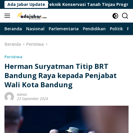
Langsung
irektur Teknik Konservasi Tanah Tinjau Program KTA dan Reh
Ada Jabar Update
ke
konten
Beranda
Nasional
Parlementaria
Pendidikan
Politik
Pa
Beranda
Peristiwa
Peristiwa
Herman Suryatman Titip BRT
Bandung Raya kepada Penjabat
Wali Kota Bandung
Admin
23 September 2024