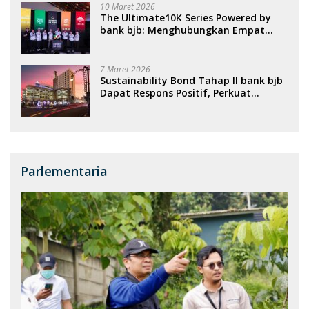
10 Maret 2026
The Ultimate10K Series Powered by
bank bjb: Menghubungkan Empat
Kota, Menggerakkan Ekonomi, dan
Menghidupkan Sport Tourism
Nasional
7 Maret 2026
Sustainability Bond Tahap II bank bjb
Dapat Respons Positif, Perkuat
Portofolio Pembiayaan Berkelanjutan
Parlementaria