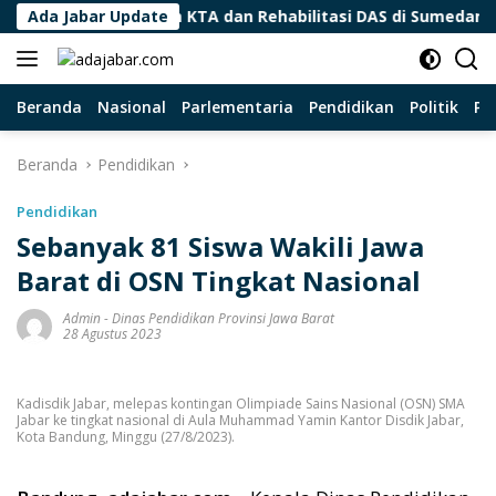
Langsung
 Tinjau Program KTA dan Rehabilitasi DAS di Sumedang
Ada Jabar Update
ke
konten
Beranda
Nasional
Parlementaria
Pendidikan
Politik
Pa
Beranda
Pendidikan
Pendidikan
Sebanyak 81 Siswa Wakili Jawa
Barat di OSN Tingkat Nasional
Admin
-
Dinas Pendidikan Provinsi Jawa Barat
28 Agustus 2023
Kadisdik Jabar, melepas kontingan Olimpiade Sains Nasional (OSN) SMA
Jabar ke tingkat nasional di Aula Muhammad Yamin Kantor Disdik Jabar,
Kota Bandung, Minggu (27/8/2023).