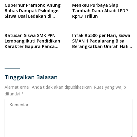
Gubernur Pramono Anung
Menkeu Purbaya Siap
Bahas Dampak Psikologis
Tambah Dana Abadi LPDP
Siswa Usai Ledakan di
Rp13 Triliun
SMAN 72 Jakarta
Ratusan Siswa SMK PPN
Infak Rp500 per Hari, Siswa
Lembang Ikuti Pendidikan
SMAN 1 Padalarang Bisa
Karakter Gapura Panca
Berangkatkan Umrah Hafiz
Waluya
Al-Qur’an
Tinggalkan Balasan
Alamat email Anda tidak akan dipublikasikan.
Ruas yang wajib
ditandai
*