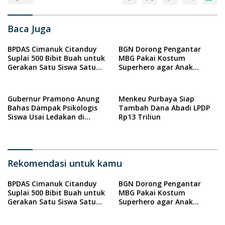
Baca Juga
BPDAS Cimanuk Citanduy
BGN Dorong Pengantar
Suplai 500 Bibit Buah untuk
MBG Pakai Kostum
Gerakan Satu Siswa Satu
Superhero agar Anak
Tanaman di Kota Banjar
Semangat Makan Sayur
Gubernur Pramono Anung
Menkeu Purbaya Siap
Bahas Dampak Psikologis
Tambah Dana Abadi LPDP
Siswa Usai Ledakan di
Rp13 Triliun
SMAN 72 Jakarta
Rekomendasi untuk kamu
BPDAS Cimanuk Citanduy
BGN Dorong Pengantar
Suplai 500 Bibit Buah untuk
MBG Pakai Kostum
Gerakan Satu Siswa Satu
Superhero agar Anak
Tanaman di Kota Banjar
Semangat Makan Sayur