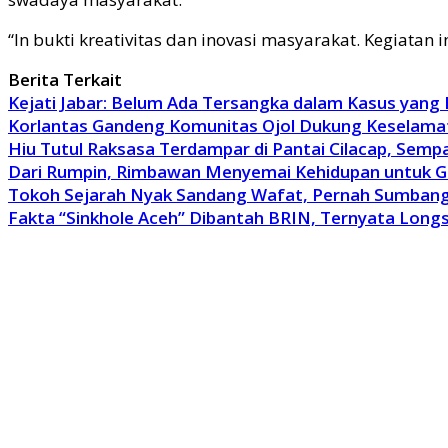
“In bukti kreativitas dan inovasi masyarakat. Kegiatan
Berita Terkait
Kejati Jabar: Belum Ada Tersangka dalam Kasus yang
Korlantas Gandeng Komunitas Ojol Dukung Keselamat
Hiu Tutul Raksasa Terdampar di Pantai Cilacap, Sem
Dari Rumpin, Rimbawan Menyemai Kehidupan untuk 
Tokoh Sejarah Nyak Sandang Wafat, Pernah Sumbang
Fakta “Sinkhole Aceh” Dibantah BRIN, Ternyata Long