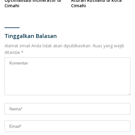
Optimalisasi Incinerator di
Aturan Rutilahu di Kota
Cimahi
Cimahi
Tinggalkan Balasan
Alamat email Anda tidak akan dipublikasikan.
Ruas yang wajib
ditandai
*