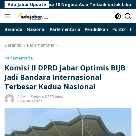
Langsung
Ada Jabar Update
Top 10 Negara Asia Terbaik untuk Liburan, Indonesia
ke
konten
Beranda
Nasional
Parlementaria
Pendidikan
Politik
Pa
Beranda
Parlementaria
Parlementaria
Komisi II DPRD Jabar Optimis BIJB
Jadi Bandara Internasional
Terbesar Kedua Nasional
Admin
-
Komisi II DPRD Jabar
2 Agustus 2023