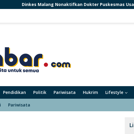
lang Nonaktifkan Dokter Puskesmas Usai Komentar soal Pasie
Pendidikan
Politik
Pariwisata
Hukrim
Lifestyle
i
Pariwisata
L