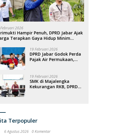
 Februari 2026
rimukti Hampir Penuh, DPRD Jabar Ajak
arga Terapkan Gaya Hidup Minim
ampah
19 Februari 2026
DPRD Jabar Godok Perda
Pajak Air Permukaan,
Targetkan PAD
Meningkat
19 Februari 2026
SMK di Majalengka
Kekurangan RKB, DPRD
Jabar Dorong
Penambahan Fasilitas
ita Terpopuler
6 Agustus 2026
0 Komentar