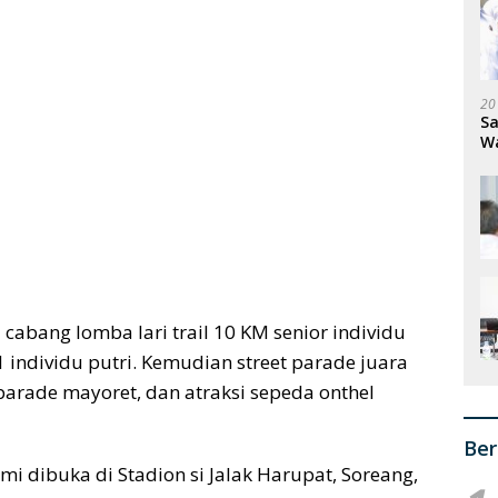
20
Sa
W
S
cabang lomba lari trail 10 KM senior individu
1 individu putri. Kemudian street parade juara
parade mayoret, dan atraksi sepeda onthel
Ber
smi dibuka di Stadion si Jalak Harupat, Soreang,