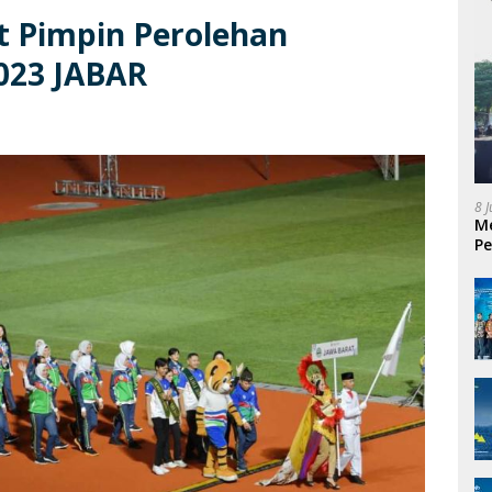
t Pimpin Perolehan
023 JABAR
8 
Me
Pe
P