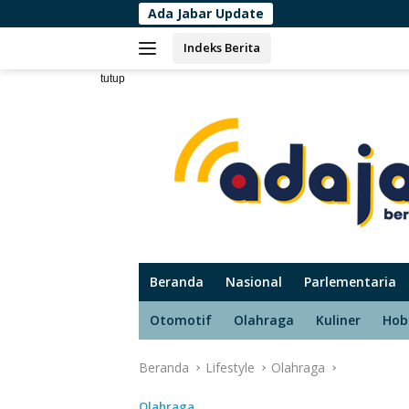
Langsung
Ada Jabar Update
Dinkes Ma
ke
Indeks Berita
konten
tutup
Beranda
Nasional
Parlementaria
Otomotif
Olahraga
Kuliner
Hob
Beranda
Lifestyle
Olahraga
Olahraga