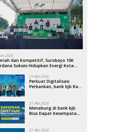
Juni 2026
riah dan Kompetitif, Suroboyo 10K
rdana Sukses Hidupkan Energi Kota
ahlawan
25 Mei 2026
Perkuat Digitalisasi
Perbankan, bank bjb Raih
Penghargaan QRIS
Terbanyak di Ajang
DIGIWARA 2026
21 Mei 2026
Menabung di bank bjb
Bisa Dapat Kesempatan
Ikut Dieng Caldera Race
2026
21 Mei 2026