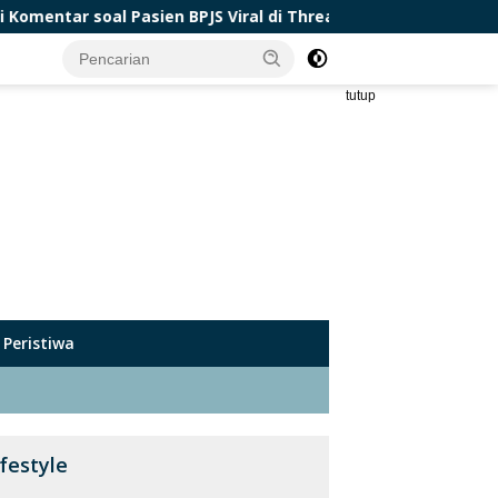
n BPJS Viral di Threads
Top 10 Negara Asia Terbaik u
tutup
Peristiwa
ifestyle