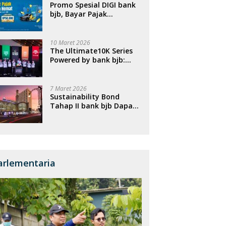
Promo Spesial DIGI bank
bjb, Bayar Pajak
Kendaraan Bisa Dapat
Cashback
10 Maret 2026
The Ultimate10K Series
Powered by bank bjb:
Menghubungkan Empat
Kota, Menggerakkan
Ekonomi, dan
7 Maret 2026
Menghidupkan Sport
Sustainability Bond
Tourism Nasional
Tahap II bank bjb Dapat
Respons Positif, Perkuat
Portofolio Pembiayaan
Berkelanjutan
arlementaria