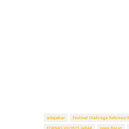
adajabar
Festival Olahraga Rekreasi
FORNAS VII/2023 JABAR
Jawa Barat