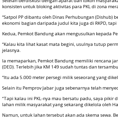
Setelah berdiskusi dengan aparat dan tokoh masyara
konsisten untuk bloking aktivitas para PKL di zona mer
“Satpol PP dibantu oleh Dinas Perhubungan (Dishub) bes
ekonomi bagian daripada judul kita juga di RKPD, tapi 
Kedua, Pemkot Bandung akan mengusulkan kepada Pemp
“Kalau kita lihat kasat mata begini, usulnya tutup per
jelasnya.
Ia memaparkan, Pemkot Bandung memiliki rencana jan
(DED). Terlebih jika KM 149 sudah tuntas dan tersambu
“Itu ada 5.000 meter persegi milik seseorang yang dik
Selain itu Pemprov Jabar juga sebenarnya telah menye
“Tapi kalau ini PKL-nya mau bersatu padu, saya pikir d
lahan milik masyarakat yang sekarang dikelola oleh H
Namun, untuk lahan tersebut akan ada skema sewa. Ber