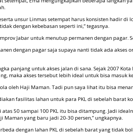
kat setempat, Ema mengungkapkan beberapa langkah ya
ah.
erta unsur Linmas setempat harus konsisten hadir di lok
tidak dengan kebebasan seperti ini,” tegasnya.
rov Jabar untuk menutup permanen dengan pagar. Sehin
manen dengan pagar saja supaya nanti tidak ada akses or
gka panjang untuk akses jalan di sana. Sejak 2007 Ko
ng, maka akses tersebut lebih ideal untuk bisa masuk ke
elola oleh Haji Maman. Tadi pun saya lihat itu bisa men
diakan fasilitas lahan untuk para PKL di sebelah barat
i atas 50 sampai 100 PKL itu bisa ditampung. Jadi ideal
aji Maman yang baru jadi 20-30 persen,” ungkapnya.
beda dengan lahan PKL di sebelah barat yang tidak bol