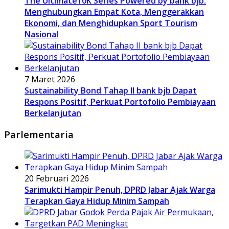
The Ultimate10K Series Powered by bank bjb:
Menghubungkan Empat Kota, Menggerakkan
Ekonomi, dan Menghidupkan Sport Tourism
Nasional
7 Maret 2026
Sustainability Bond Tahap II bank bjb Dapat
Respons Positif, Perkuat Portofolio Pembiayaan
Berkelanjutan
Parlementaria
20 Februari 2026
Sarimukti Hampir Penuh, DPRD Jabar Ajak Warga
Terapkan Gaya Hidup Minim Sampah