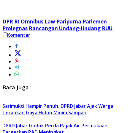
DPR RI
Omnibus Law
Paripurna
Parlemen
Prolegnas
Rancangan Undang-Undang
RUU
Komentar
Baca Juga
Sarimukti Hampir Penuh, DPRD Jabar Ajak Warga
Terapkan Gaya Hidup Minim Sampah
DPRD Jabar Godok Perda Pajak Air Permukaan,
Targetkan PAD Meningkat