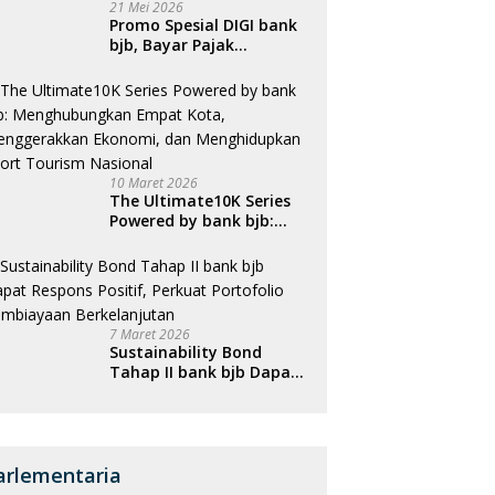
21 Mei 2026
Promo Spesial DIGI bank
bjb, Bayar Pajak
Kendaraan Bisa Dapat
Cashback
10 Maret 2026
The Ultimate10K Series
Powered by bank bjb:
Menghubungkan Empat
Kota, Menggerakkan
Ekonomi, dan
Menghidupkan Sport
Tourism Nasional
7 Maret 2026
Sustainability Bond
Tahap II bank bjb Dapat
Respons Positif, Perkuat
Portofolio Pembiayaan
Berkelanjutan
arlementaria