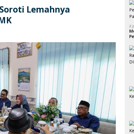
 Soroti Lemahnya
SMK
8 
Me
Pe
P