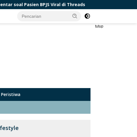
BPJS Viral di Threads
Top 10 Negara Asia Terbaik unt
tutup
Peristiwa
ifestyle