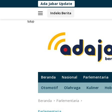
Langsung
Ada Jabar Update
Dinkes Mala
ke
Indeks Berita
konten
tutup
Beranda
Nasional
Parlementaria
Otomotif
Olahraga
Kuliner
Hob
Beranda
Parlementaria
Parlementaria