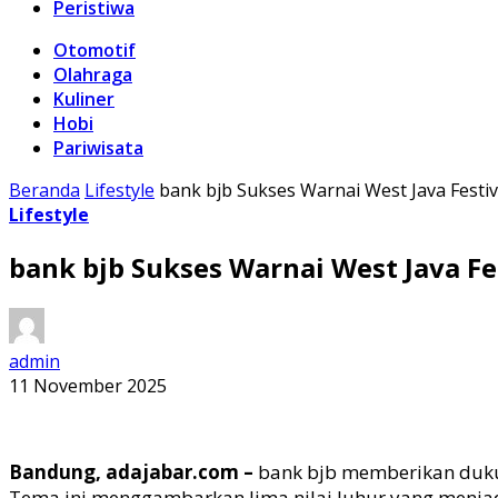
Peristiwa
Otomotif
Olahraga
Kuliner
Hobi
Pariwisata
Beranda
Lifestyle
bank bjb Sukses Warnai West Java Festi
Lifestyle
bank bjb Sukses Warnai West Java Fe
admin
11 November 2025
Bandung, adajabar.com –
bank
bjb
memberikan dukun
Tema ini menggambarkan lima nilai luhur yang menjadi