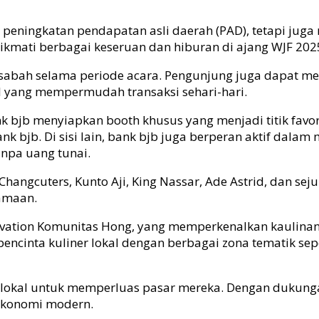
g peningkatan pendapatan asli daerah (PAD), tetapi j
mati berbagai keseruan dan hiburan di ajang WJF 202
sabah selama periode acara. Pengunjung juga dapat m
al yang mempermudah transaksi sehari-hari.
ank
bjb
menyiapkan
booth
khusus yang menjadi titik fav
bank
bjb
. Di sisi lain, bank
bjb
juga berperan aktif dalam 
npa uang tunai.
ngcuters, Kunto Aji, King Nassar, Ade Astrid, dan sej
amaan.
tivation Komunitas Hong, yang memperkenalkan kaulina
ncinta kuliner lokal dengan berbagai zona tematik seper
ha lokal untuk memperluas pasar mereka. Dengan dukun
 ekonomi modern.