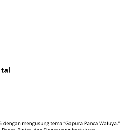
tal
25 dengan mengusung tema “Gapura Panca Waluya.”
ener, Pinter, dan Singer yang bertujuan