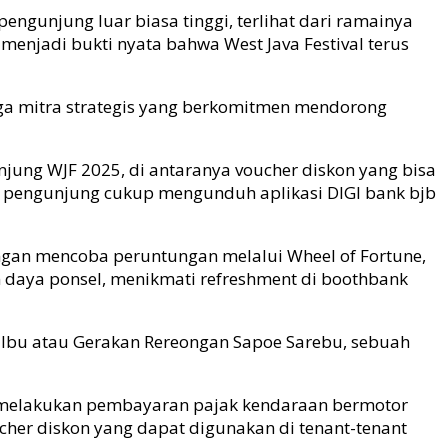
engunjung luar biasa tinggi, terlihat dari ramainya
menjadi bukti nyata bahwa West Java Festival terus
uga mitra strategis yang berkomitmen mendorong
jung WJF 2025, di antaranya
voucher
diskon yang bisa
, pengunjung cukup mengunduh aplikasi DIGI bank
bjb
ngan mencoba peruntungan melalui
Wheel of Fortune
,
n daya ponsel, menikmati
refreshment
di
booth
bank
 Ibu atau Gerakan Rereongan Sapoe Sarebu, sebuah
 melakukan pembayaran pajak kendaraan bermotor
cher
diskon yang dapat digunakan di
tenant-tenant