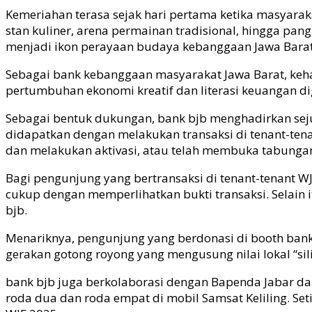
Kemeriahan terasa sejak hari pertama ketika masyaraka
stan kuliner, arena permainan tradisional, hingga pan
menjadi ikon perayaan budaya kebanggaan Jawa Barat
Sebagai bank kebanggaan masyarakat Jawa Barat, ke
pertumbuhan ekonomi kreatif dan literasi keuangan di
Sebagai bentuk dukungan, bank
bjb
menghadirkan seju
didapatkan dengan melakukan transaksi di
tenant-ten
dan melakukan aktivasi, atau telah membuka tabunga
Bagi pengunjung yang bertransaksi di
tenant-tenant
WJ
cukup dengan memperlihatkan bukti transaksi. Selain
bjb
.
Menariknya, pengunjung yang berdonasi di
booth
ban
gerakan gotong royong yang mengusung nilai lokal “silih 
bank
bjb
juga berkolaborasi dengan Bapenda Jabar 
roda dua dan roda empat di mobil Samsat Keliling. S