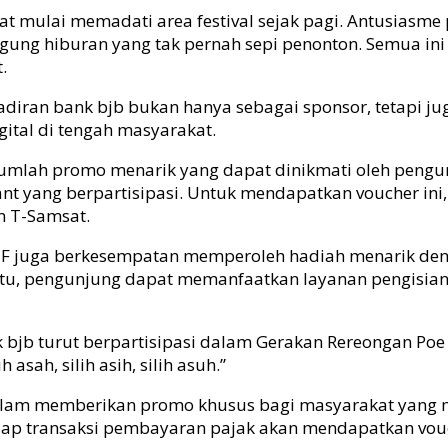
t mulai memadati area festival sejak pagi. Antusiasme p
ggung hiburan yang tak pernah sepi penonton. Semua ini 
.
hadiran bank
bjb
bukan hanya sebagai sponsor, tetapi j
gital di tengah masyarakat.
mlah promo menarik yang dapat dinikmati oleh pengun
ant
yang berpartisipasi. Untuk mendapatkan
voucher
ini
n T-Samsat.
F juga berkesempatan memperoleh hadiah menarik de
 itu, pengunjung dapat memanfaatkan layanan pengisia
k
bjb
turut berpartisipasi dalam Gerakan Rereongan Poe
asah, silih asih, silih asuh.”
dalam memberikan promo khusus bagi masyarakat yang
etiap transaksi pembayaran pajak akan mendapatkan
vou