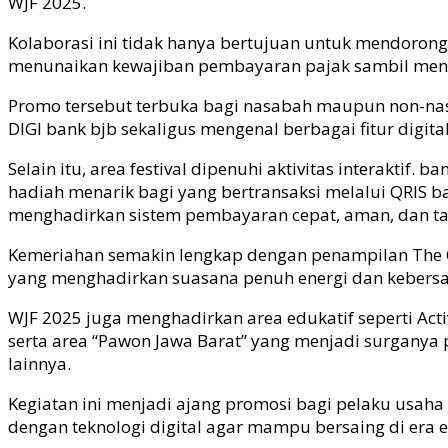
WJF 2025.
Kolaborasi ini tidak hanya bertujuan untuk mendoron
menunaikan kewajiban pembayaran pajak sambil menik
Promo tersebut terbuka bagi nasabah maupun non-na
DIGI bank
bjb
sekaligus mengenal berbagai fitur digit
Selain itu, area festival dipenuhi aktivitas interaktif. b
hadiah menarik bagi yang bertransaksi melalui QRIS 
menghadirkan sistem pembayaran cepat, aman, dan ta
Kemeriahan semakin lengkap dengan penampilan The Cha
yang menghadirkan suasana penuh energi dan kebers
WJF 2025 juga menghadirkan area edukatif seperti Ac
serta area “Pawon Jawa Barat” yang menjadi surganya pe
lainnya.
Kegiatan ini menjadi ajang promosi bagi pelaku usa
dengan teknologi digital agar mampu bersaing di era