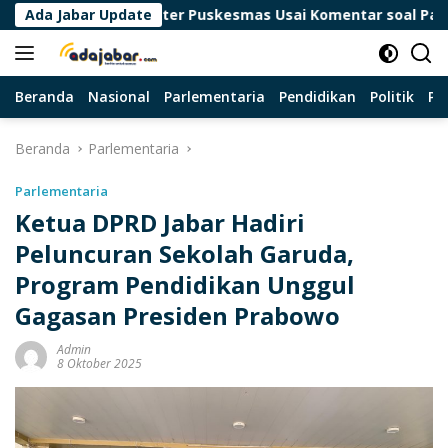
Langsung
fkan Dokter Puskesmas Usai Komentar soal Pasien BPJS Viral
Ada Jabar Update
ke
konten
Beranda
Nasional
Parlementaria
Pendidikan
Politik
Pa
Beranda
Parlementaria
Parlementaria
Ketua DPRD Jabar Hadiri
Peluncuran Sekolah Garuda,
Program Pendidikan Unggul
Gagasan Presiden Prabowo
Admin
8 Oktober 2025