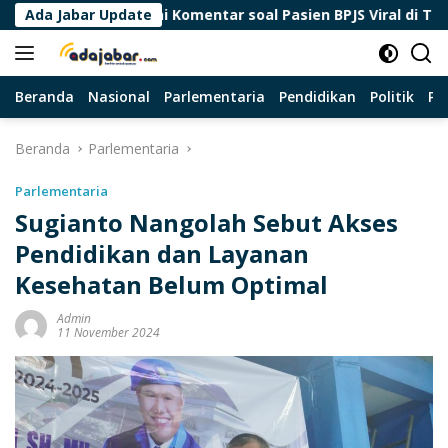
Langsung
mas Usai Komentar soal Pasien BPJS Viral di Threads
Ada Jabar Update
ke
konten
Beranda
Nasional
Parlementaria
Pendidikan
Politik
Pa
Beranda
Parlementaria
Parlementaria
Sugianto Nangolah Sebut Akses
Pendidikan dan Layanan
Kesehatan Belum Optimal
Admin
11 November 2024