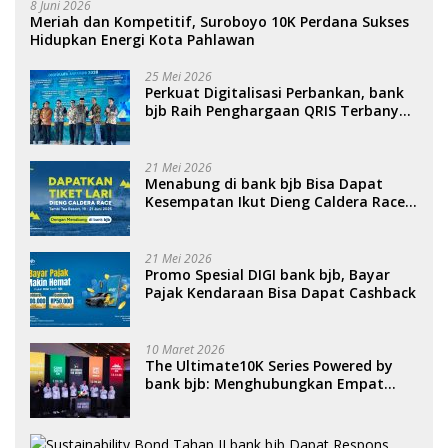
8 Juni 2026
Meriah dan Kompetitif, Suroboyo 10K Perdana Sukses
Hidupkan Energi Kota Pahlawan
25 Mei 2026
Perkuat Digitalisasi Perbankan, bank
bjb Raih Penghargaan QRIS Terbanyak
di Ajang DIGIWARA 2026
21 Mei 2026
Menabung di bank bjb Bisa Dapat
Kesempatan Ikut Dieng Caldera Race
2026
21 Mei 2026
Promo Spesial DIGI bank bjb, Bayar
Pajak Kendaraan Bisa Dapat Cashback
10 Maret 2026
The Ultimate10K Series Powered by
bank bjb: Menghubungkan Empat
Kota, Menggerakkan Ekonomi, dan
Menghidupkan Sport Tourism
Nasional