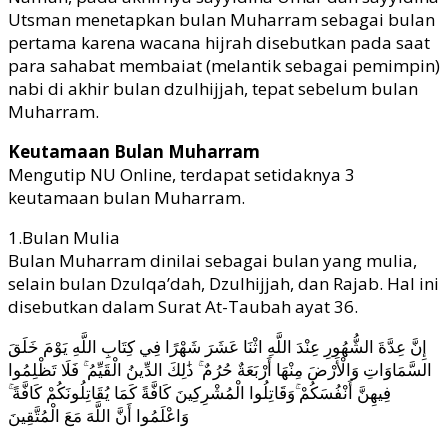
Utsman menetapkan bulan Muharram sebagai bulan
pertama karena wacana hijrah disebutkan pada saat
para sahabat membaiat (melantik sebagai pemimpin)
nabi di akhir bulan dzulhijjah, tepat sebelum bulan
Muharram.
Keutamaan Bulan Muharram
Mengutip NU Online, terdapat setidaknya 3
keutamaan bulan Muharram.
1.Bulan Mulia
Bulan Muharram dinilai sebagai bulan yang mulia,
selain bulan Dzulqa’dah, Dzulhijjah, dan Rajab. Hal ini
disebutkan dalam Surat At-Taubah ayat 36.
إِنَّ عِدَّةَ الشُّهُورِ عِنْدَ اللَّهِ اثْنَا عَشَرَ شَهْرًا فِي كِتَابِ اللَّهِ يَوْمَ خَلَقَ
السَّمَاوَاتِ وَالْأَرْضَ مِنْهَا أَرْبَعَةٌ حُرُمٌ ۚ ذَٰلِكَ الدِّينُ الْقَيِّمُ ۚ فَلَا تَظْلِمُوا
فِيهِنَّ أَنْفُسَكُمْ ۚوَقَاتِلُوا الْمُشْرِكِينَ كَافَّةً كَمَا يُقَاتِلُونَكُمْ كَافَّةً ۚ
وَاعْلَمُوا أَنَّ اللَّهَ مَعَ الْمُتَّقِينَ