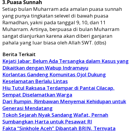
3.Puasa Sunnah
Setiap bulan Muharram ada amalan puasa sunnah
yang punya tingkatan selevel di bawah puasa
Ramadhan, yakni pada tanggal 9, 10, dan 11
Muharram. Artinya, berpuasa di bulan Muharram
sangat dianjurkan karena akan diberi ganjaran
pahala yang luar biasa oleh Allah SWT. (dbs)
Berita Terkait
Kejati Jabar: Belum Ada Tersangka dalam Kasus yang
Dikaitkan dengan Wabup Indramayu
Korlantas Gandeng Komunitas Ojol Dukung
Keselamatan Berlalu Lintas
Hiu Tutul Raksasa Terdampar di Pantai Cilacap,
Sempat Diselamatkan Warga
Dari Rumpin, Rimbawan Menyemai Kehidupan untuk
Generasi Mendatang
Tokoh Sejarah Nyak Sandang Wafat, Pernah
Sumbangkan Harta untuk Pesawat RI
Fakta “Sinkhole Aceh” Dibantah BRIN, Ternyata