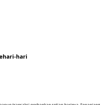
ehari-hari
apun transaksi perbankan setiap harinya. Sepanjang