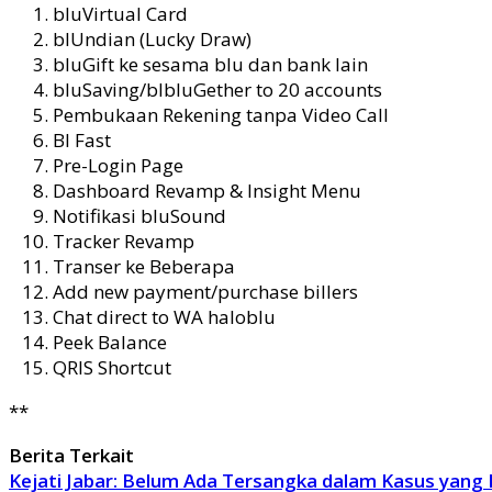
bluVirtual Card
blUndian (Lucky Draw)
bluGift ke sesama blu dan bank lain
bluSaving/blbluGether to 20 accounts
Pembukaan Rekening tanpa Video Call
BI Fast
Pre-Login Page
Dashboard Revamp & Insight Menu
Notifikasi bluSound
Tracker Revamp
Transer ke Beberapa
Add new payment/purchase billers
Chat direct to WA haloblu
Peek Balance
QRIS Shortcut
**
Berita Terkait
Kejati Jabar: Belum Ada Tersangka dalam Kasus yang