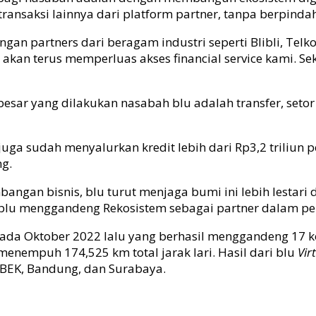
ransaksi lainnya dari platform partner, tanpa berpindah
ngan partners dari beragam industri seperti Blibli, Tel
akan terus memperluas akses financial service kami. S
esar yang dilakukan nasabah blu adalah transfer, setor 
l juga sudah menyalurkan kredit lebih dari Rp3,2 triliu
ng.
angan bisnis, blu turut menjaga bumi ini lebih lestari d
ua, blu menggandeng Rekosistem sebagai partner dalam 
pada Oktober 2022 lalu yang berhasil menggandeng 17 kom
 menempuh 174,525 km total jarak lari. Hasil dari blu
Vir
ABEK, Bandung, dan Surabaya.