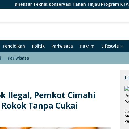
eknik Konservasi Tanah Tinjau Program KTA dan Rehabilitasi
Pendidikan
Politik
Pariwisata
Hukrim
Lifestyle
i
Pariwisata
L
k Ilegal, Pemkot Cimahi
 Rokok Tanpa Cukai
8 
Me
Pe
P