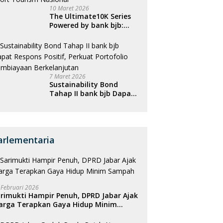
10 Maret 2026
The Ultimate10K Series
Powered by bank bjb:
Menghubungkan Empat
Kota, Menggerakkan
Ekonomi, dan
Menghidupkan Sport
Tourism Nasional
7 Maret 2026
Sustainability Bond
Tahap II bank bjb Dapat
Respons Positif, Perkuat
Portofolio Pembiayaan
Berkelanjutan
arlementaria
 Februari 2026
rimukti Hampir Penuh, DPRD Jabar Ajak
arga Terapkan Gaya Hidup Minim
ampah