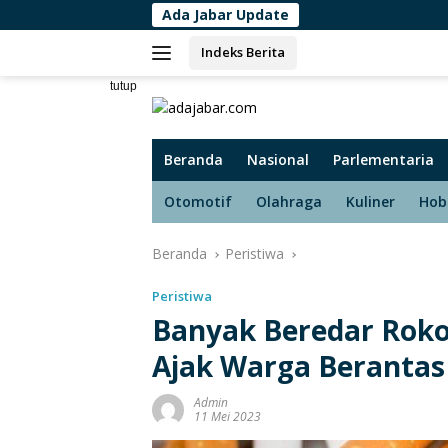
Langsung
Ada Jabar Update
Direktur T
ke
Indeks Berita
konten
tutup
Beranda
Nasional
Parlementaria
Otomotif
Olahraga
Kuliner
Hob
Beranda
Peristiwa
Peristiwa
Banyak Beredar Roko
Ajak Warga Berantas
Admin
11 Mei 2023