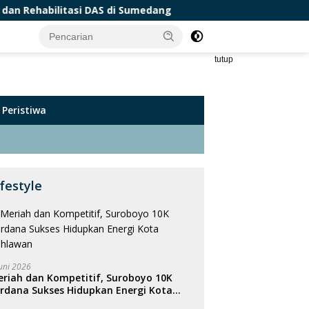
 DAS di Sumedang
BPDAS Citarum Ciliwung Bekali 16 K
tutup
Peristiwa
ifestyle
Juni 2026
riah dan Kompetitif, Suroboyo 10K
rdana Sukses Hidupkan Energi Kota
ahlawan