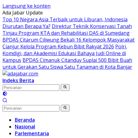
Langsung ke konten
Ada Jabar Update
Top 10 Negara Asia Terbaik untuk Liburan, Indonesia
Diurutan Berapa Ya?
Direktur Teknik Konservasi Tanah
Tinjau Program KTA dan Rehabilitasi DAS di Sumedang
BPDAS Citarum Ciliwung Bekali 16 Kelompok Masyarakat
Cianjur Kelola Program Kebun Bibit Rakyat 2026
Polri,
Komdigi, dan Akademisi Edukasi Bahaya Judi Online di
Kampus
BPDAS Cimanuk Citanduy Suplai 500 Bibit Buah
untuk Gerakan Satu Siswa Satu Tanaman di Kota Banjar
Indeks Berita
Beranda
Nasional
Parlementaria